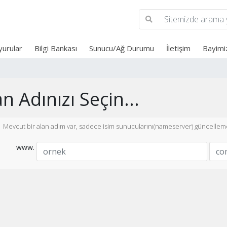
urular
Bilgi Bankası
Sunucu/Ağ Durumu
İletişim
Bayimi
n Adınızı Seçin...
Mevcut bir alan adım var, sadece isim sunucularını(nameserver) güncelleme
www.