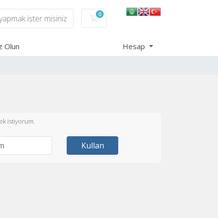
0
Sepet
z Olun
Hesap
k istiyorum.
Kullan