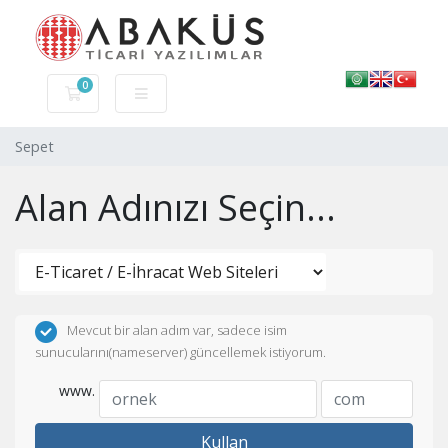
0
Sepet
Sepet
Alan Adınızı Seçin...
Mevcut bir alan adım var, sadece isim
sunucularını(nameserver) güncellemek istiyorum.
www.
Kullan