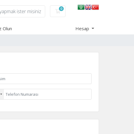
0
Sepet
z Olun
Hesap