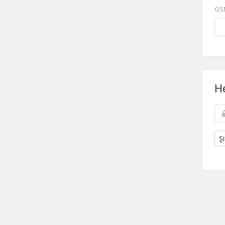
GS
H
Şi