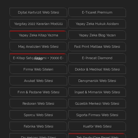
Dijital Kartvizit Web Sitesi
E-Ticaret Premium
Yargıtay 2022 Kararları Modülü
Yapay Zeka Hukuk Asistanı
Yapay Zeka Kitap Yazma
Yapay Zeka Blog Yazarı
Sistemi
Maç Analizleri Web Sitesi
Fast Print Matbaa Web Sitesi
E-Kitap Satış Sistemi + 70000 E-
E-İhracat Diamond
Kitap
Firma Web Siteleri
Doktor & Medikal Web Sitesi
Avukat Web Sitesi
Danışmanlık Web Sitesi
Fırın & Pastane Web Sitesi
İnşaat & Mimarlık Web Sitesi
Restoran Web Sitesi
Güzellik Merkezi Web Sitesi
Sporcu Web Sitesi
Sigorta Firması Web Sitesi
Fabrika Web Sitesi
Kuaför Web Sitesi
Diş Hekimi Web Sitesi
Tek Sayfa (One Page) Web