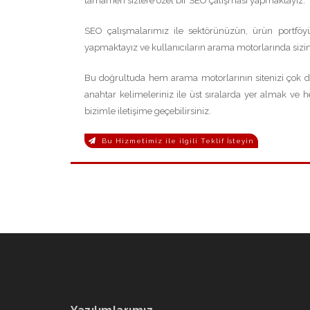
tamamen sizlere özel bir SEO çalışması yapmaktayız.
SEO çalışmalarımız ile sektörünüzün, ürün portföyün
yapmaktayız ve kullanıcıların arama motorlarında sizin h
Bu doğrultuda hem arama motorlarının sitenizi çok da
anahtar kelimeleriniz ile üst sıralarda yer almak ve he
bizimle iletişime geçebilirsiniz.
Bu Hizmetimiz ile ilgili Teklif İsteyin