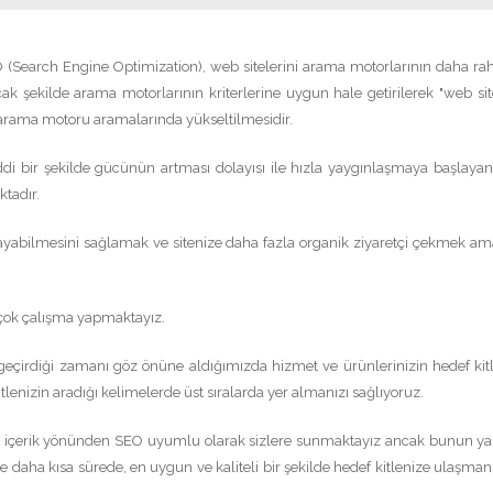
Search Engine Optimization), web sitelerini arama motorlarının daha rah
k şekilde arama motorlarının kriterlerine uygun hale getirilerek "web sit
 arama motoru aramalarında yükseltilmesidir.
i bir şekilde gücünün artması dolayısı ile hızla yaygınlaşmaya başlaya
ktadır.
rayabilmesini sağlamak ve sitenize daha fazla organik ziyaretçi çekmek ama
irçok çalışma yapmaktayız.
 geçirdiği zamanı göz önüne aldığımızda hizmet ve ürünlerinizin hedef kit
itlenizin aradığı kelimelerde üst sıralarda yer almanızı sağlıyoruz.
 de içerik yönünden SEO uyumlu olarak sizlere sunmaktayız ancak bunun y
daha kısa sürede, en uygun ve kaliteli bir şekilde hedef kitlenize ulaşmanı