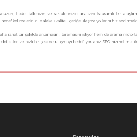
üzün, hedef kitlenizin ve rakiplerinizin analizini kapsamlı bir araştır
edef kelimeleriniz ile alakalı kaliteli içeriğe ulaşma yollarını hızlandırmak
ha rahat bir şekilde anlamasını, taramasını istiyor hem de arama motorl
def kitlenize hızlı bir şekilde ulaşmayı hedefliyorsanız SEO hizmetimiz ile 