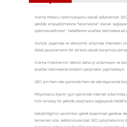
Arama Motoru Optimizasyonu olarak adlandırılan SEO (
şekilde anlayabilmesine "taramasına" olanak sağlayaca
optimize edilmesi", hedeflenen anahtar kelimelere ait
Günlük yaşamda ve ekonomik anlamda İnternetin cidd
dijital pazarlamanın bir alt kolu olarak karşımıza çıkma
Arama motorlarının sitenizi daha iyi anlamasını ve ta
anahtar kelimelerle birtakım çalışmalar yapmaktayız.
SEO için hem site içerisinde hem de site dışarısında b
Milyonlarca kişinin gün içerisinde internet ortamında
hızlı ve kolay bir şekilde ulaşmasını sağlayarak hedef k
Geliştirdiğimiz yazılımları gerek tasarımsal gerekse
tamamen size, sektörünüze özel SEO çalışmalarımız ile 