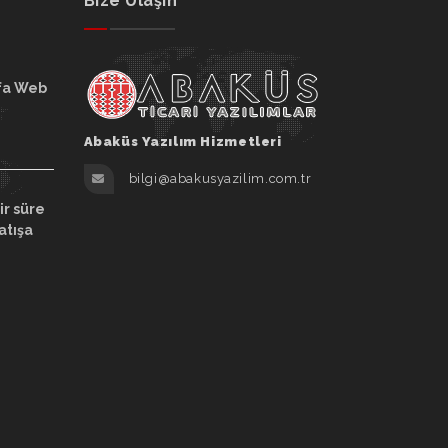
Bize Ulaşın
fa Web
Abaküs Yazılım Hizmetleri
bilgi@abakusyazilim.com.tr
ir süre
atışa