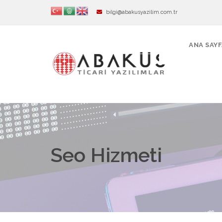
bilgi@abakusyazilim.com.tr
ANA SAY
Seo Hizmeti