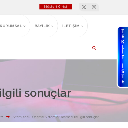
Müşteri Girişi
KURUMSAL
BAYİLİK
İLETİŞİM
lgili sonuçlar
fa
Sitemizdeki Ödeme Sistemleri araması ile ilgili sonuçlar