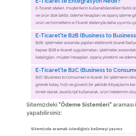
E-Ticaret'te Entegrasyon Nedir?
E-Ticaret siteleri, müşterilerin kullanabilecekleri farkl
ve ürün stok takibi, ödeme hesapları ve sipariş işleme gib
ürün ve hizmetlerin e-Ticaret siteleriyle daha uyumlu ç
E-Ticaret'te B2B (Business to Busines
B2B, işletmeler arasında yapılan elektronik ticaret faali
kapsar B2B e-ticaret uygulamaları, işletmeler arasındaki
katalogları, müşteri hesapları, sipariş yönetimi ve ödem
E-Ticaret'te B2C (Business to Consume
B2C (Business to Consumer) e-ticaret, bir işletmenin dir
girerek kolay, hızlı ve güvenli bir şekilde ihtiyaçlarını
örnek olarak JavaScript kullanarak, ürün listelerinin
Sitemizdeki
"Ödeme Sistemleri"
araması i
yapabilirsiniz:
Sitemizde aramak istediğiniz kelimeyi yazınız