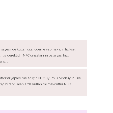
i sayesinde kullanıcılar ödeme yapmak için fiziksel
sı gereklidir, NFC cihazlarının bataryası hızlı
anıcıl
 aktarımı yapabilmeleri için NFC uyumlu bir okuyucu ile
eri gibi farklı alanlarda kullanımı mevcuttur NFC