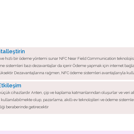
alleştirin
tik ve hızlı bir ödeme yöntemi sunar NFC Near Field Communication teknolojis
e sistemleri bazı dezavantajlar da içerir Ödeme yapmak için internet bağlantı
yüksektir Dezavantajlarına rağmen, NFC ödeme sistemleri avantajlarıyla kull
Etkileşim
nan küçük cihazlardır Anten, çip ve kaplama katmanlarından oluşurlar ve veri
a kullanılabilmekte olup, pazarlama, akıllı ev teknolojileri ve ödeme sisteml
iliği beraberinde getirecektir