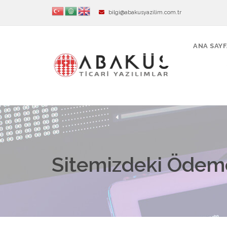
bilgi@abakusyazilim.com.tr
ANA SAY
Sitemizdeki Ödeme 