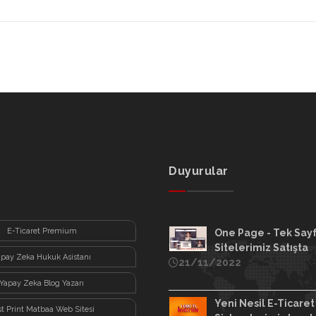
Duyurular
E-Ticaret Premium
One Page - Tek Say
Sitelerimiz Satışta
apay Zeka Hukuk Asistanı
21/11/2022
Yapay Zeka Blog Yazarı
Yeni Nesil E-Ticaret
st Print Matbaa Web Sitesi