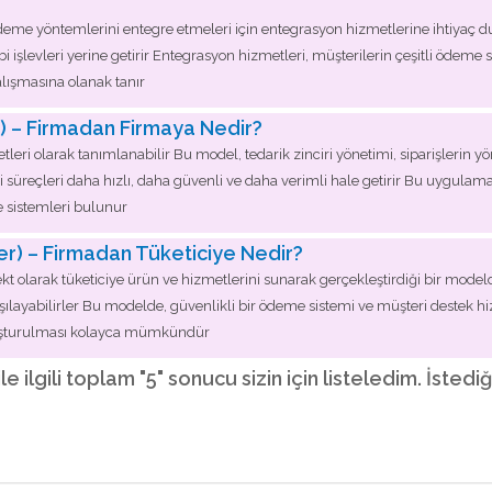
ı ödeme yöntemlerini entegre etmeleri için entegrasyon hizmetlerine ihtiyaç duy
i işlevleri yerine getirir Entegrasyon hizmetleri, müşterilerin çeşitli ödeme 
alışmasına olanak tanır
s) – Firmadan Firmaya Nedir?
yetleri olarak tanımlanabilir Bu model, tedarik zinciri yönetimi, siparişlerin 
 süreçleri daha hızlı, daha güvenli ve daha verimli hale getirir Bu uygulama
e sistemleri bulunur
r) – Firmadan Tüketiciye Nedir?
ekt olarak tüketiciye ürün ve hizmetlerini sunarak gerçekleştirdiği bir mode
 karşılayabilirler Bu modelde, güvenlikli bir ödeme sistemi ve müşteri destek
 oluşturulması kolayca mümkündür
le ilgili toplam "5" sonucu sizin için listeledim. İste