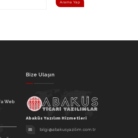
Arama Yap
Bize Ulaşın
fa Web
Abaküs Yazılım Hizmetleri
bilgi@abakusyazilim.com.tr