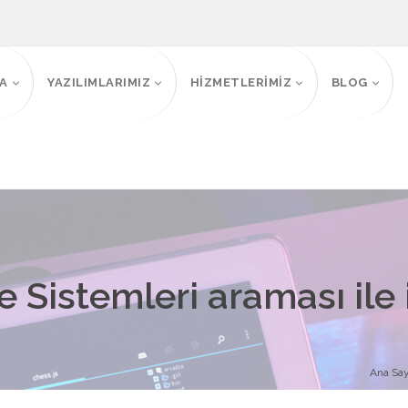
FA
YAZILIMLARIMIZ
HİZMETLERİMİZ
BLOG
Sistemleri araması ile i
Ana Say