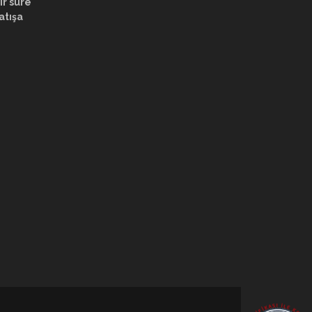
ir süre
atışa