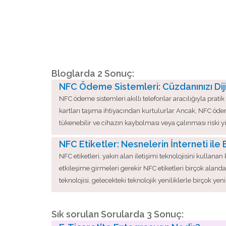
Bloglarda 2 Sonuç:
NFC Ödeme Sistemleri: Cüzdanınızı Dijit
NFC ödeme sistemleri akıllı telefonlar aracılığıyla pra
kartları taşıma ihtiyacından kurtulurlar Ancak, NFC ödem
tükenebilir ve cihazın kaybolması veya çalınması riski 
NFC Etiketler: Nesnelerin İnterneti ile 
NFC etiketleri, yakın alan iletişimi teknolojisini kulla
etkileşime girmeleri gerekir NFC etiketleri birçok aland
teknolojisi, gelecekteki teknolojik yeniliklerle birçok yen
Sık sorulan Sorularda 3 Sonuç: