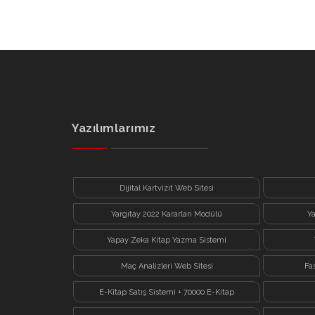
Yazılımlarımız
Dijital Kartvizit Web Sitesi
Yargıtay 2022 Kararları Modülü
Y
Yapay Zeka Kitap Yazma Sistemi
Maç Analizleri Web Sitesi
Fa
E-Kitap Satış Sistemi + 70000 E-Kitap