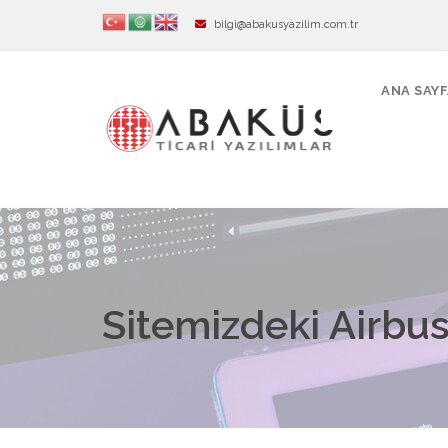
bilgi@abakusyazilim.com.tr
ANA SAY
Sitemizdeki Airbus 