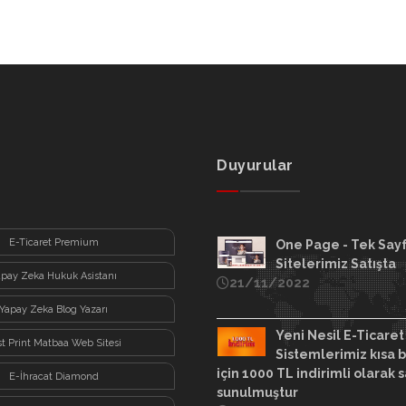
Duyurular
E-Ticaret Premium
One Page - Tek Say
Sitelerimiz Satışta
apay Zeka Hukuk Asistanı
21/11/2022
Yapay Zeka Blog Yazarı
Yeni Nesil E-Ticaret
st Print Matbaa Web Sitesi
Sistemlerimiz kısa b
için 1000 TL indirimli olarak s
E-İhracat Diamond
sunulmuştur