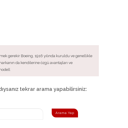
lemek gerekir Boeing, 1916 yılında kuruldu ve genellikle
 markanın da kendilerine özgü avantajları ve
modell
adıysanız tekrar arama yapabilirsiniz:
Arama Yap