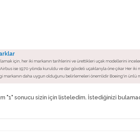
arklar
amak için, her iki markanın tarihlerini ve ürettikleri uçak modellerini ince
Airbus ise 1970 yılında kuruldu ve dar gövdeli uçaklarıyla öne çıkar Her iki
hangi markanın daha uygun olduğunu belirlemeleri önemlidir Boeing'in ünlü 
am "1" sonucu sizin için listeledim. İstediğinizi bulam