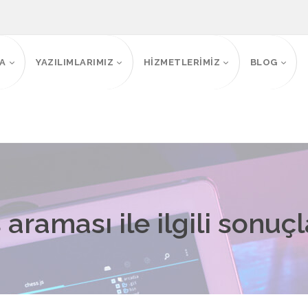
FA
YAZILIMLARIMIZ
HİZMETLERİMİZ
BLOG
araması ile ilgili sonuçl