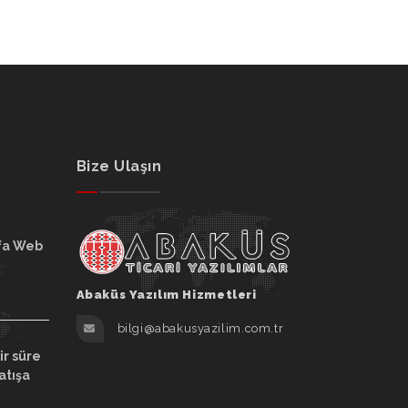
Bize Ulaşın
fa Web
Abaküs Yazılım Hizmetleri
bilgi@abakusyazilim.com.tr
ir süre
atışa