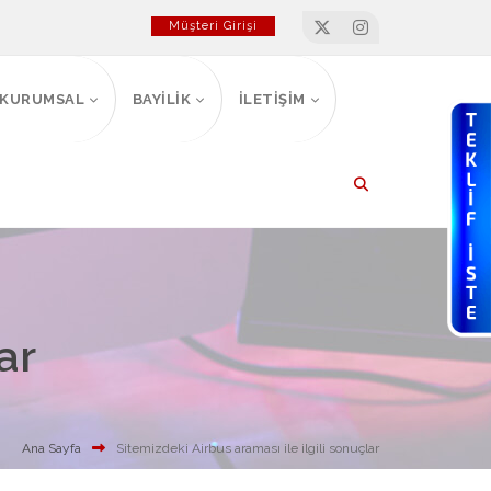
Müşteri Girişi
KURUMSAL
BAYİLİK
İLETİŞİM
ar
Ana Sayfa
Sitemizdeki Airbus araması ile ilgili sonuçlar