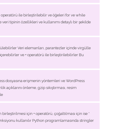
peratörü ile birleştirilebilir ve öğeleri for ve while
te veri tipinin özellikleri ve kullanımı detaylı bir şekilde
ebilirler Veri elemanları, parantezler içinde virgülle
rebilirler ve + operatörü ile birleştirilebilirler Bu
taccess dosyasına erişmenin yöntemleri ve WordPress
ik açıklarını önleme, gzip sıkıştırması, resim
le
 birleştirilmesi için + operatörü, çoğaltılması için ise *
fonksiyonu kullanılır Python programlamasında stringler