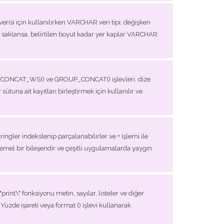
erisi için kullanılırken VARCHAR veri tipi, değişken
bile saklansa, belirtilen boyut kadar yer kaplar VARCHAR
AT(), CONCAT_WS() ve GROUP_CONCAT() işlevleri, dize
sütuna ait kayıtları birleştirmek için kullanılır ve
tringler indekslenip parçalanabilirler ve + işlemi ile
er temel bir bileşendir ve çeşitli uygulamalarda yaygın
int\" fonksiyonu metin, sayılar, listeler ve diğer
r Yüzde işareti veya format () işlevi kullanarak