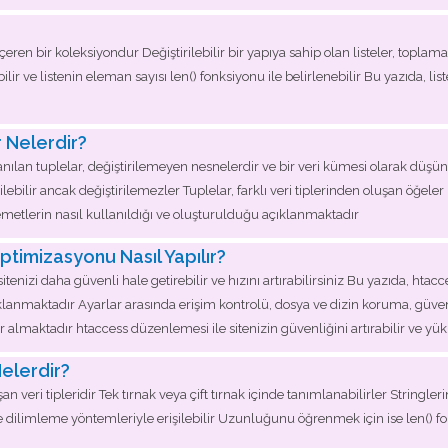
çeren bir koleksiyondur Değiştirilebilir bir yapıya sahip olan listeler, toplama o
ebilir ve listenin eleman sayısı len() fonksiyonu ile belirlenebilir Bu yazıda, lis
 Nelerdir?
ılan tuplelar, değiştirilemeyen nesnelerdir ve bir veri kümesi olarak düşünül
bilir ancak değiştirilemezler Tuplelar, farklı veri tiplerinden oluşan öğeler içe
emetlerin nasıl kullanıldığı ve oluşturulduğu açıklanmaktadır
timizasyonu Nasıl Yapılır?
tenizi daha güvenli hale getirebilir ve hızını artırabilirsiniz Bu yazıda, h
ıklanmaktadır Ayarlar arasında erişim kontrolü, dosya ve dizin koruma, güvenl
 almaktadır htaccess düzenlemesi ile sitenizin güvenliğini artırabilir ve yük
Nelerdir?
n veri tipleridir Tek tırnak veya çift tırnak içinde tanımlanabilirler Stringlerin
 ve dilimleme yöntemleriyle erişilebilir Uzunluğunu öğrenmek için ise len() 