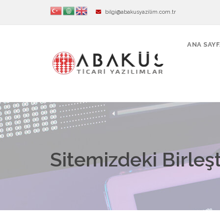
bilgi@abakusyazilim.com.tr
ANA SAY
Sitemizdeki Birleşt