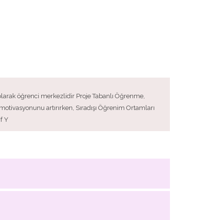
olarak öğrenci merkezlidir Proje Tabanlı Öğrenme,
n motivasyonunu artırırken, Sıradışı Öğrenim Ortamları
f Y