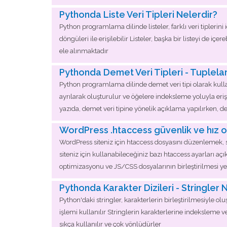
Pythonda Liste Veri Tipleri Nelerdir?
Python programlama dilinde listeler, farklı veri tiplerini i
döngüleri ile erişilebilir Listeler, başka bir listeyi de içer
ele alınmaktadır
Pythonda Demet Veri Tipleri - Tuplelar
Python programlama dilinde demet veri tipi olarak kullan
ayrılarak oluşturulur ve öğelere indeksleme yoluyla erişile
yazıda, demet veri tipine yönelik açıklama yapılırken, d
WordPress .htaccess güvenlik ve hız op
WordPress siteniz için htaccess dosyasını düzenlemek, si
siteniz için kullanabileceğiniz bazı htaccess ayarları aç
optimizasyonu ve JS/CSS dosyalarının birleştirilmesi yer
Pythonda Karakter Dizileri - Stringler 
Python'daki stringler, karakterlerin birleştirilmesiyle oluşa
işlemi kullanılır Stringlerin karakterlerine indeksleme
sıkça kullanılır ve çok yönlüdürler