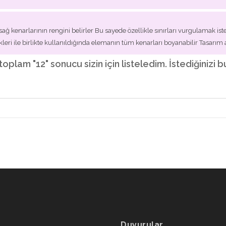
ağ kenarlarının rengini belirler Bu sayede özellikle sınırları vurgulamak ist
kleri ile birlikte kullanıldığında elemanın tüm kenarları boyanabilir Tasarım alt
i toplam "12" sonucu sizin için listeledim. İstediğiniz
Duyurular