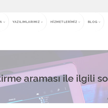
FA
YAZILIMLARIMIZ
HİZMETLERİMİZ
BLOG
irme araması ile ilgili s