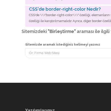
CSS'de border-right-color Nedir?
CSS'de \\\"border-right-color\\\" özelliği, elemanların s
özelliği ile karıştırılmamalıdır Ayrıca, diğer border özelli
Sitemizdeki
"Birleştirme"
araması ile ilgil
Sitemizde aramak istediğiniz kelimeyi yazınız
Yazılımlarımız