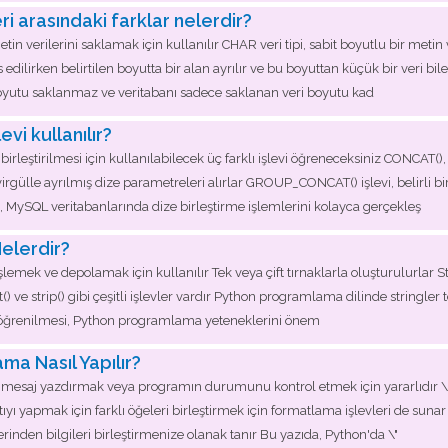
 arasındaki farklar nelerdir?
verilerini saklamak için kullanılır CHAR veri tipi, sabit boyutlu bir metin v
is edilirken belirtilen boyutta bir alan ayrılır ve bu boyuttan küçük bir veri 
m boyutu saklanmaz ve veritabanı sadece saklanan veri boyutu kad
vi kullanılır?
birleştirilmesi için kullanılabilecek üç farklı işlevi öğreneceksiniz CONC
 virgülle ayrılmış dize parametreleri alırlar GROUP_CONCAT() işlevi, belirli bir 
, MySQL veritabanlarında dize birleştirme işlemlerini kolayca gerçekleş
Nelerdir?
 işlemek ve depolamak için kullanılır Tek veya çift tırnaklarla oluşturulurlar S
lit() ve strip() gibi çeşitli işlevler vardır Python programlama dilinde stringl
enin öğrenilmesi, Python programlama yeteneklerini önem
ma Nasıl Yapılır?
a mesaj yazdırmak veya programın durumunu kontrol etmek için yararlıdır \"pr
çıktıyı yapmak için farklı öğeleri birleştirmek için formatlama işlevleri de suna
erinden bilgileri birleştirmenize olanak tanır Bu yazıda, Python'da \"