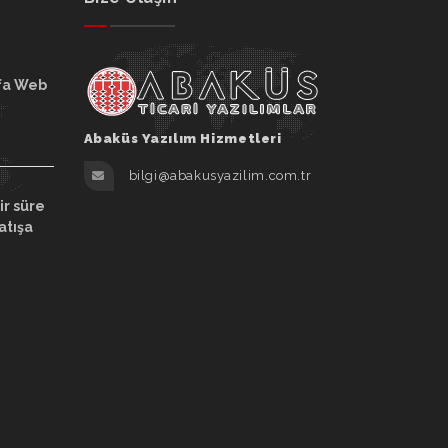
fa Web
Abaküs Yazılım Hizmetleri
bilgi@abakusyazilim.com.tr
ir süre
atışa