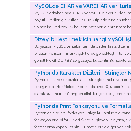
MySQLde CHAR ve VARCHAR veri türleri
MySQL veritabanında, CHAR ve VARCHAR veri türleri, metin 
boyutlu veriler için kullanılır CHAR tipinde bir alan tahs
tipinde ise, veri boyutu belirlenirken veri alanının ta
Dizeyi birleştirmek için hangi MySQL işle
Bu yazıda, MySQL veritabanlarında birden fazla dizenin 
birleştirme işlemini farklı şekillerde gerçekleştirirler ve
genellikle GROUP BY sorgusuyla kullanılır Bu işlevlerle
Pythonda Karakter Dizileri - Stringler 
Python'da karakter dizileri alias stringler, metin verileri
birleştirilebilirler Metodlar arasında lower(), upper(), sp
olarak kullanılırlar Stringleri etkili bir şekilde işlem
Pythonda Print Fonksiyonu ve Formatla
Python'da \"print\" fonksiyonu sıkça kullanılır ve ekran
fonksiyonlar gibi farklı veri türlerini işleyebilir Ayrıca, 
formatlama yapabilirsiniz Bu, metinler ve diğer veri tipl