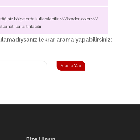
ediğiniz bölgelerde kullanılabilir \\\"border-color\\\"
ernatifleri artırılabilir
i bulamadıysanız tekrar arama yapabilirsiniz:
Arama Yap
Bize Ulaşın