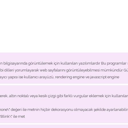
n bilgisayarında görüntülemek için kullanılan yazılımlardır Bu programlar say
t gibi dilleri yorumlayarak web sayfalarını görüntüleyebilmesi mümkündür G
ayıcı yapısı ise kullanıcı arayüzü, rendering engine ve javascript engine
ek, altın noktalı veya kesik çizgi gibi farklı vurgular eklemek için kullanılan b
"none\" değeri ile metnin hiçbir dekorasyonu olmayacak şekilde ayarlanabilir \"U
\"Blink\" ile met