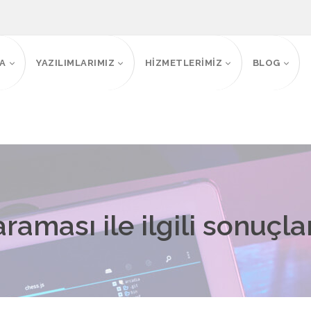
FA
YAZILIMLARIMIZ
HİZMETLERİMİZ
BLOG
raması ile ilgili sonuçla