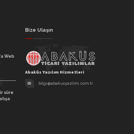
Bize Ulaşın
fa Web
Abaküs Yazılım Hizmetleri
bilgi@abakusyazilim.com.tr
ir süre
atışa