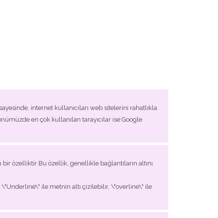
esinde, internet kullanıcıları web sitelerini rahatlıkla
ünümüzde en çok kullanılan tarayıcılar ise Google
ir özelliktir Bu özellik, genellikle bağlantıların altını
nderline\" ile metnin altı çizilebilir, \"overline\" ile