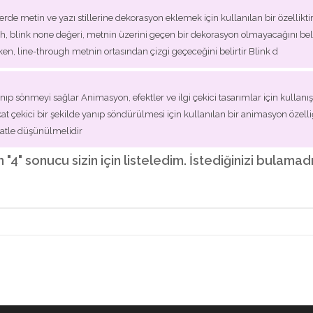
de metin ve yazı stillerine dekorasyon eklemek için kullanılan bir özellikti
ough, blink none değeri, metnin üzerini geçen bir dekorasyon olmayacağını belir
rken, line-through metnin ortasından çizgi geçeceğini belirtir Blink d
nıp sönmeyi sağlar Animasyon, efektler ve ilgi çekici tasarımlar için kullan
at çekici bir şekilde yanıp söndürülmesi için kullanılan bir animasyon özelli
kkatle düşünülmelidir
m "4" sonucu sizin için listeledim. İstediğinizi bulama