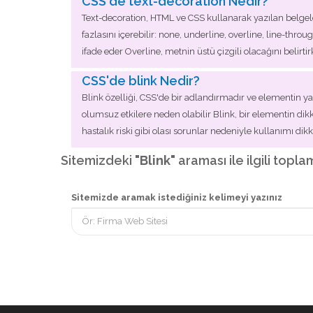
CSS'de text-decoration Nedir?
Text-decoration, HTML ve CSS kullanarak yazılan belgeler
fazlasını içerebilir: none, underline, overline, line-thr
ifade eder Overline, metnin üstü çizgili olacağını belirti
CSS'de blink Nedir?
Blink özelliği, CSS'de bir adlandırmadır ve elementin ya
olumsuz etkilere neden olabilir Blink, bir elementin dikk
hastalık riski gibi olası sorunlar nedeniyle kullanımı di
Sitemizdeki
"Blink"
araması ile ilgili topla
Sitemizde aramak istediğiniz kelimeyi yazınız