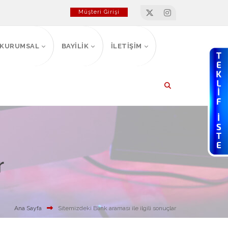
Müşteri Girişi
KURUMSAL
BAYİLİK
İLETİŞİM
r
Ana Sayfa
Sitemizdeki Blink araması ile ilgili sonuçlar