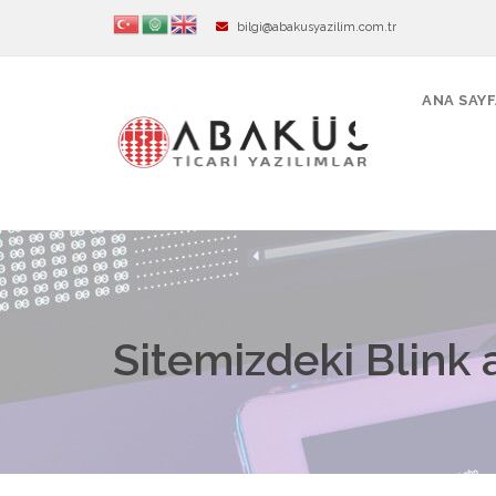
bilgi@abakusyazilim.com.tr
ANA SAY
Sitemizdeki Blink a