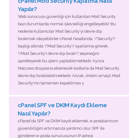
cPanel Mod Security Kapatma Nasıl
Yapılır?
Web sunucusu güvenliği için kullanılan Mod Security
bazı durumlarda normal işlevselliği engelleyebilir Bu
nedenle kullanıcılar Mod Security'yi devre dışı
bırakmak isteyebilirler cPanel hesabında, \"Security\"
başlığı altında \"Mod Security\" ayarlarına girerek,
\"Mod Security'i devre dışı bırak\" seçeneğini
işaretleyerek bu işlem yapılabilmektedir Ayrıca
htaccess dosyasına eklenecek kodlarla da Mod Security
devre dışı bırakılabilmektedir Ancak, önlem amaçlı Mod
Security'nin tamamen kapatılması y
cPanel SPF ve DKIM Kaydı Ekleme
Nasıl Yapılır?
cPanel'da SPF ve DKIM kaydı eklemek, e-postalarınızın
güvenilirliğini artırmanıza yardımcı olur SPF ile
gönderen e-posta sunucusunun IP adresi