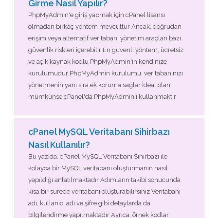
Girme Nasıl Yapılır?
PhpMyAdmin'e giriş yapmak için cPanel lisansı
olmadan birkaç yöntem mevcuttur Ancak, doğrudan
erişim veya alternatif veritabanı yönetim araçları bazı
güvenlik riskleri içerebilir En güvenli yöntem, ücretsiz
ve açık kaynak kodlu PhpMyAdmin'in kendinize
kurulumudur PhpMyAdmin kurulumu, veritabanınızı
yönetmenin yanı sıra ek koruma sağlar İdeal olan,
mümkünse cPanel'da PhpMyAdmin'i kullanmaktır
cPanel MySQL Veritabanı Sihirbazı
Nasıl Kullanılır?
Bu yazıda, cPanel MySQL Veritabanı Sihirbazı ile
kolayca bir MySQL veritabanı oluşturmanın nasıl
yapıldığı anlatılmaktadır Adımların takibi sonucunda
kısa bir sürede veritabanı oluşturabilirsiniz Veritabanı
adı, kullanıcı adı ve şifre gibi detaylarda da
bilgilendirme yapılmaktadır Ayrıca, örnek kodlar