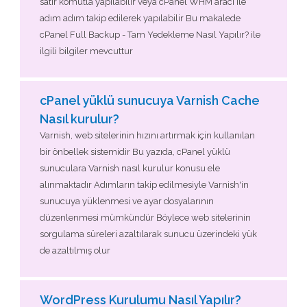
satır komutla yapılabilir veya cPanel WHM aracı ile
adım adım takip edilerek yapılabilir Bu makalede
cPanel Full Backup - Tam Yedekleme Nasıl Yapılır? ile
ilgili bilgiler mevcuttur
cPanel yüklü sunucuya Varnish Cache
Nasıl kurulur?
Varnish, web sitelerinin hızını artırmak için kullanılan
bir önbellek sistemidir Bu yazıda, cPanel yüklü
sunuculara Varnish nasıl kurulur konusu ele
alınmaktadır Adımların takip edilmesiyle Varnish'in
sunucuya yüklenmesi ve ayar dosyalarının
düzenlenmesi mümkündür Böylece web sitelerinin
sorgulama süreleri azaltılarak sunucu üzerindeki yük
de azaltılmış olur
WordPress Kurulumu Nasıl Yapılır?