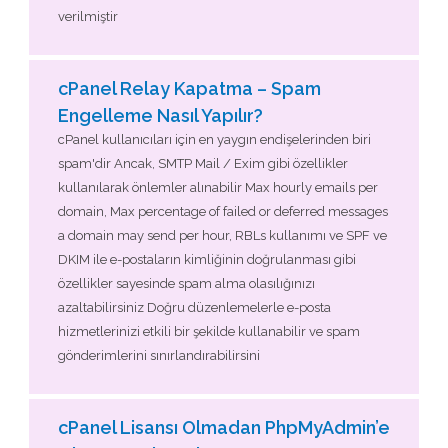
verilmiştir
cPanel Relay Kapatma – Spam
Engelleme Nasıl Yapılır?
cPanel kullanıcıları için en yaygın endişelerinden biri
spam'dir Ancak, SMTP Mail / Exim gibi özellikler
kullanılarak önlemler alınabilir Max hourly emails per
domain, Max percentage of failed or deferred messages
a domain may send per hour, RBLs kullanımı ve SPF ve
DKIM ile e-postaların kimliğinin doğrulanması gibi
özellikler sayesinde spam alma olasılığınızı
azaltabilirsiniz Doğru düzenlemelerle e-posta
hizmetlerinizi etkili bir şekilde kullanabilir ve spam
gönderimlerini sınırlandırabilirsini
cPanel Lisansı Olmadan PhpMyAdmin’e