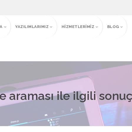
FA
YAZILIMLARIMIZ
HİZMETLERİMİZ
BLOG
 araması ile ilgili sonuç