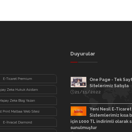
Duyurular
E-Ticaret Premium
One Page - Tek Say
Sitelerimiz Satışta
apay Zeka Hukuk Asistanı
21/11/2022
Yapay Zeka Blog Yazarı
Yeni Nesil E-Ticaret
st Print Matbaa Web Sitesi
Sistemlerimiz kısa b
için 1000 TL indirimli olarak s
E-İhracat Diamond
sunulmuştur