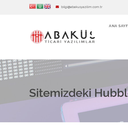
bilgi@abakusyazilim.com.tr
ANA SAY
Sitemizdeki Hubble