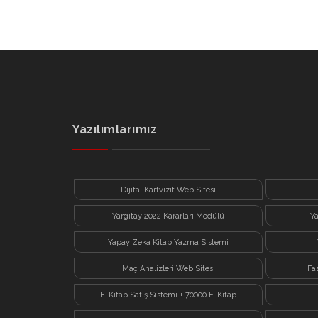
Yazılımlarımız
Dijital Kartvizit Web Sitesi
Yargıtay 2022 Kararları Modülü
Y
Yapay Zeka Kitap Yazma Sistemi
Maç Analizleri Web Sitesi
Fa
E-Kitap Satış Sistemi + 70000 E-Kitap