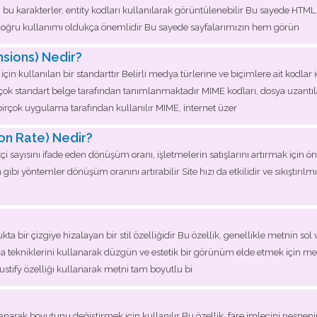
u karakterler, entity kodları kullanılarak görüntülenebilir Bu sayede HTML sa
n doğru kullanımı oldukça önemlidir Bu sayede sayfalarımızın hem görün
nsions) Nedir?
için kullanılan bir standarttır Belirli medya türlerine ve biçimlere ait kodla
rçok standart belge tarafından tanımlanmaktadır MIME kodları, dosya uzantıları
 birçok uygulama tarafından kullanılır MIME, internet üzer
on Rate) Nedir?
çi sayısını ifade eden dönüşüm oranı, işletmelerin satışlarını artırmak için ö
bi yöntemler dönüşüm oranını artırabilir Site hızı da etkilidir ve sıkıştırıl
ukta bir çizgiye hizalayan bir stil özelliğidir Bu özellik, genellikle metnin sol 
ma tekniklerini kullanarak düzgün ve estetik bir görünüm elde etmek için met
e justify özelliği kullanarak metni tam boyutlu bi
lanarak boyutunu değiştirmek için kullanılır Bu özellik, fare imlecini nesnen