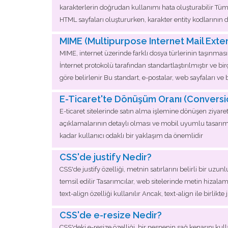
karakterlerin doğrudan kullanımı hata oluşturabilir Tüm b
HTML sayfaları oluştururken, karakter entity kodlarını
MIME (Multipurpose Internet Mail Exte
MIME, internet üzerinde farklı dosya türlerinin taşınması 
İnternet protokolü tarafından standartlaştırılmıştır ve bi
göre belirlenir Bu standart, e-postalar, web sayfaları ve
E-Ticaret'te Dönüşüm Oranı (Conversi
E-ticaret sitelerinde satın alma işlemine dönüşen ziyaret
açıklamalarının detaylı olması ve mobil uyumlu tasarım gi
kadar kullanıcı odaklı bir yaklaşım da önemlidir
CSS'de justify Nedir?
CSS'de justify özelliği, metnin satırlarını belirli bir uzunl
temsil edilir Tasarımcılar, web sitelerinde metin hizala
text-align özelliği kullanılır Ancak, text-align ile birlikt
CSS'de e-resize Nedir?
CSS'deki e-resize özelliği, bir nesnenin sağ kenarını kul