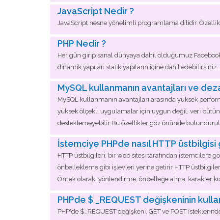
JavaScript Nedir ?
JavaScript nesne yönelimli programlama dilidir. Özellikle
PHP Nedir ?
Her gün girip sanal dünyaya dahil olduğumuz Facebook, Tw
dinamik yapıları statik yapıların içine dahil edebilirsiniz.
MySQL kullanmanın avantajları ve deza
MySQL kullanmanın avantajları arasında yüksek perform
yüksek ölçekli uygulamalar için uygun değil, veri bütünlü
desteklemeyebilir Bu özellikler göz önünde bulundurul
İstemciye PHPde nasıl HTTP üstbilgisi 
HTTP üstbilgileri, bir web sitesi tarafından istemcilere g
önbellekleme gibi işlevleri yerine getirir HTTP üstbilgiler
Örnek olarak; yönlendirme, önbelleğe alma, karakter kodl
PHPde $ _REQUEST değişkeninin kullan
PHP'de $_REQUEST değişkeni, GET ve POST isteklerinden 