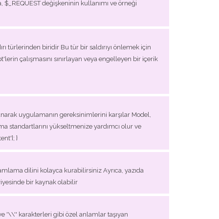
ıda, $_REQUEST değişkeninin kullanımı ve örneği
dırı türlerinden biridir Bu tür bir saldırıyı önlemek için
pt'lerin çalışmasını sınırlayan veya engelleyen bir içerik
narak uygulamanın gereksinimlerini karşılar Model,
ma standartlarını yükseltmenize yardımcı olur ve
nt']; }
amlama dilini kolayca kurabilirsiniz Ayrıca, yazıda
yesinde bir kaynak olabilir
e '\\'' karakterleri gibi özel anlamlar taşıyan