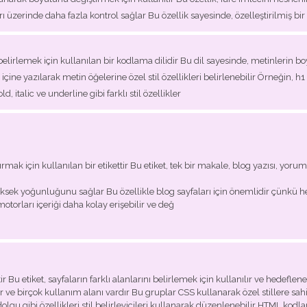
 üzerinde daha fazla kontrol sağlar Bu özellik sayesinde, özelleştirilmiş bir
belirlemek için kullanılan bir kodlama dilidir Bu dil sayesinde, metinlerin boyu
çine yazılarak metin öğelerine özel stil özellikleri belirlenebilir Örneğin, h1 
, italic ve underline gibi farklı stil özellikler
ırmak için kullanılan bir etikettir Bu etiket, tek bir makale, blog yazısı, yor
üksek yoğunluğunu sağlar Bu özellikle blog sayfaları için önemlidir çünkü h
torları içeriği daha kolay erişebilir ve değ
r Bu etiket, sayfaların farklı alanlarını belirlemek için kullanılır ve hedefl
lır ve birçok kullanım alanı vardır Bu gruplar CSS kullanarak özel stillere sahi
dolgu gibi özellikleri stil belirleyicileri kullanarak düzenlenebilir HTML kodla