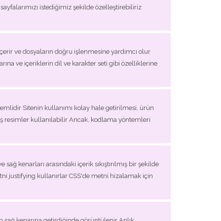
yfalarımızı istediğimiz şekilde özelleştirebiliriz
r içerir ve dosyaların doğru işlenmesine yardımcı olur
na ve içeriklerin dil ve karakter seti gibi özelliklerine
nemlidir Sitenin kullanımı kolay hale getirilmesi, ürün
mış resimler kullanılabilir Ancak, kodlama yöntemleri
ve sağ kenarları arasındaki içerik sıkıştırılmış bir şekilde
ni justifying kullanırlar CSS'de metni hizalamak için
in sağ kenarına getirdiğinde görüntülenir Anlık