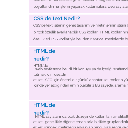
boyutlandırma işlemi yaparak kullanıcılara web sayfaları
CSS'de text Nedir?
CSS'de text, sitenin genel tasarım ve metinlerinin stilini 
birçok özellik ayarlanabilir CSS kodları, HTML kodlarının i
özellikleri CSS kodlarıyla belirlenir Ayrıca, metinlerde bold
HTML'de
nedir?
HTML'de
, web sayfasında belirli bir konuyu ya da içeriği sınıfland
tutmak için idealdir
etiketi, SEO için önemlidir çünkü anahtar kelimelerin y
içinde yer aldığından emin olabiliriz Bu sayede, arama mo
HTML'de
nedir?
, HTML sayfalarında blok düzeyinde kullanılan bir etiketti
etiketi, genellikle diğer elemanlarla birlikte gruplandırı
etiketi içindeki metinlerin arka plan rengi, yazı rengi ve 