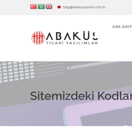
bilgi@abakusyazilim.com.tr
ANA SAY
Sitemizdeki Kodlam