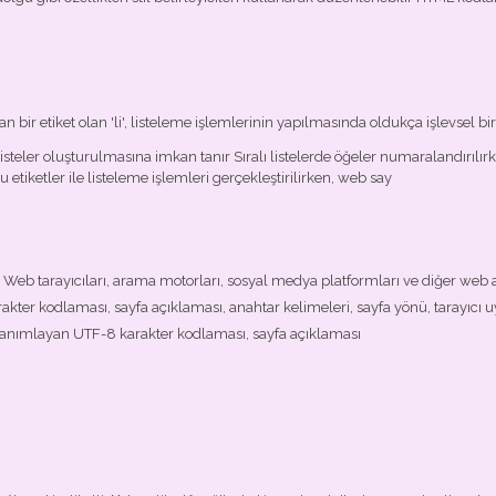
bir etiket olan 'li', listeleme işlemlerinin yapılmasında oldukça işlevsel bir r
alı listeler oluşturulmasına imkan tanır Sıralı listelerde öğeler numaralandırı
etiketler ile listeleme işlemleri gerçekleştirilirken, web say
 Web tarayıcıları, arama motorları, sosyal medya platformları ve diğer web ar
arakter kodlaması, sayfa açıklaması, anahtar kelimeleri, sayfa yönü, tarayıcı 
ini tanımlayan UTF-8 karakter kodlaması, sayfa açıklaması