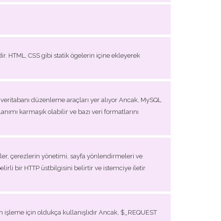
r. HTML, CSS gibi statik ögelerin içine ekleyerek
 veritabanı düzenleme araçları yer alıyor Ancak, MySQL
lanımı karmaşık olabilir ve bazı veri formatlarını
giler, çerezlerin yönetimi, sayfa yönlendirmeleri ve
rli bir HTTP üstbilgisini belirtir ve istemciye iletir
m işleme için oldukça kullanışlıdır Ancak, $_REQUEST