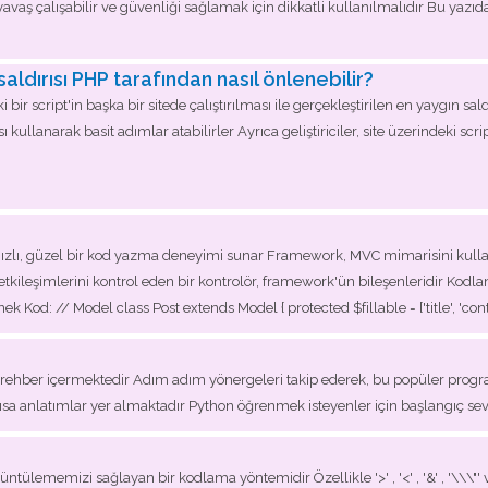
vaş çalışabilir ve güvenliği sağlamak için dikkatli kullanılmalıdır Bu yaz
aldırısı PHP tarafından nasıl önlenebilir?
i bir script'in başka bir sitede çalıştırılması ile gerçekleştirilen en yaygın sal
kullanarak basit adımlar atabilirler Ayrıca geliştiriciler, site üzerindeki scri
hızlı, güzel bir kod yazma deneyimi sunar Framework, MVC mimarisini kulla
kileşimlerini kontrol eden bir kontrolör, framework'ün bileşenleridir Kodla
 Kod: // Model class Post extends Model { protected $fillable = ['title', 'conte
bir rehber içermektedir Adım adım yönergeleri takip ederek, bu popüler progr
ısa anlatımlar yer almaktadır Python öğrenmek isteyenler için başlangıç sevi
ntülememizi sağlayan bir kodlama yöntemidir Özellikle '>' , '<' , '&' , '\\\"' v