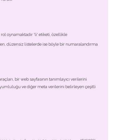
ol oynamaktadır 'li' etiketi, özellikle
lırken, düzensiz listelerde ise böyle bir numaralandırma
açları, bir web sayfasının tanımlayıcı verilerini
uyumluluğu ve diğer meta verilerini belirleyen çeşitli
etiketi içindeki