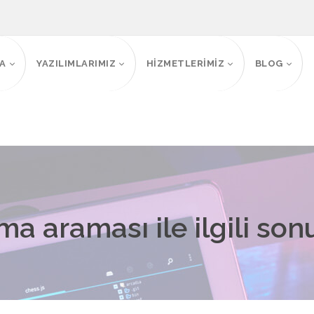
FA
YAZILIMLARIMIZ
HİZMETLERİMİZ
BLOG
a araması ile ilgili son