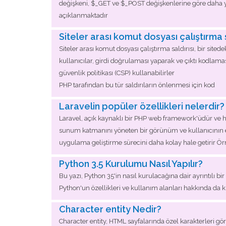
değişkeni, $_GET ve $_POST değişkenlerine göre daha ya
açıklanmaktadır
Siteler arası komut dosyası çalıştırma s
Siteler arası komut dosyası çalıştırma saldırısı, bir sitedek
kullanıcılar, girdi doğrulaması yaparak ve çıktı kodlaması 
güvenlik politikası (CSP) kullanabilirler
PHP tarafından bu tür saldırıların önlenmesi için kod
Laravelin popüler özellikleri nelerdir?
Laravel, açık kaynaklı bir PHP web framework'üdür ve 
sunum katmanını yöneten bir görünüm ve kullanıcının et
uygulama geliştirme sürecini daha kolay hale getirir Örnek
Python 3.5 Kurulumu Nasıl Yapılır?
Bu yazı, Python 35'in nasıl kurulacağına dair ayrıntılı 
Python'un özellikleri ve kullanım alanları hakkında da k
Character entity Nedir?
Character entity, HTML sayfalarında özel karakterleri görü