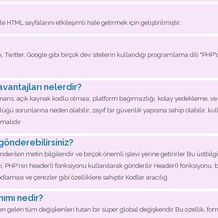
 HTML sayfalarını etkileşimli hale getirmek için geliştirilmiştir.
itter, Google gibi birçok dev sitelerin kullandığı programlama dili "PHP"di
vantajları nelerdir?
ans, açık kaynak kodlu olması, platform bağımsızlığı, kolay yedekleme, ve
ğü sorunlarına neden olabilir, zayıf bir güvenlik yapısına sahip olabilir, kul
malıdır
gönderebilirsiniz?
önderilen metin bilgileridir ve birçok önemli işlevi yerine getirirler Bu üstbil
i, PHP'nin header() fonksiyonu kullanılarak gönderilir Header() fonksiyonu, beli
aması ve çerezler gibi özelliklere sahiptir Kodlar aracılığ
ımı nedir?
gelen tüm değişkenleri tutan bir süper global değişkendir Bu özellik, for