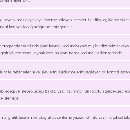
yazılım diyoruz. O
lgisayara, makineye veya sisteme anlayabilecekleri bir dilde açıklama süreci
nasıl kod yazılacağını öğrenmeniz gerekir.
r programlama dilinde (yani kaynak kodunda) yazılmış bir dizi talimat veya 
ale getirildikten sonra kaynak koduna (yani nesne koduna) verilen terimdir.
etişim kurabilmelerini ve işlevlerini sürdürmelerini sağlayan bir kontrol sistem
eceği ve işleyebileceği bir dizi yazılı talimattır. Bir robotun gerçekleştirec
 işlemidir.
a, grafik tasarım ve fotoğraf düzenleme yazılımıdır. Bu yazılım, piksel tabanl