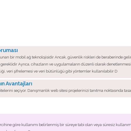
Koruması
nan bir mobil ağ teknolojisidir Ancak, güvenlik riskleri de beraberinde gelir 
ereklidir Ayrıca, cihazların ve uygulamaların düzenli olarak denetlenmesi 
ği, veri şifrelemesi ve veri bütünlüğü gibi yöntemler kullanılabilir D
n Avantajları
telerini seçiyor. Danışmanlık web sitesi projelerinizi tanıtma noktasında tas
rcihine göre kullanımı belirlenmiş bir süreye tabi olan veya süresiz kullanım