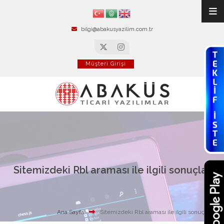
bilgi@abakusyazilim.com.tr
Müşteri Girişi
Sitemizdeki Rbl araması ile ilgili sonuçlar
Ana Sayfa
Sitemizdeki Rbl araması ile ilgili sonuçlar