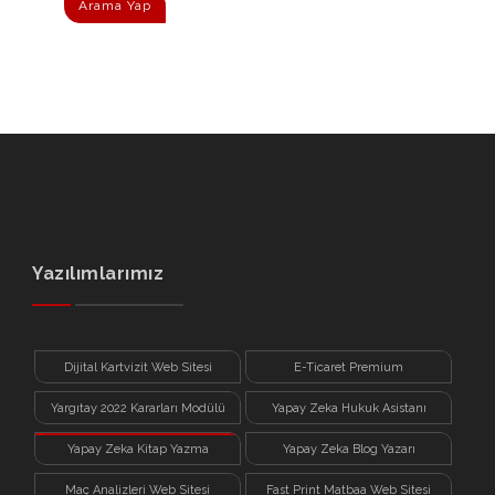
Arama Yap
Yazılımlarımız
Dijital Kartvizit Web Sitesi
E-Ticaret Premium
Yargıtay 2022 Kararları Modülü
Yapay Zeka Hukuk Asistanı
Yapay Zeka Kitap Yazma
Yapay Zeka Blog Yazarı
Sistemi
Maç Analizleri Web Sitesi
Fast Print Matbaa Web Sitesi