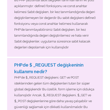
Bu PHP yazısında sabit değişken tanımlamanın iki yolu
açıklanmıştır: define() fonksiyonu ve const anahtar
kelimesi Sabit değişken, bir kez tanımlandığında değeri
değiştirilemeyen bir değerdir Bu sabit değişkeni define()
fonksiyonu veya const anahtar kelimesi kullanarak
PHP'de tanımlayabilirsiniz Sabit değişken, bir kez
tanımlandığında değeri değiştirilemez ve hata verir
Sabit değişkenler, uygulama süresince sabit kalacak
değerleri depolamak için kullanışlıdır
PHPde $ _REQUEST değişkeninin
kullanımı nedir?
PHP'de $_REQUEST değişkeni, GET ve POST
isteklerinden gelen tüm değişkenleri tutan bir süper
global değişkendir Bu özellik, form işleme için oldukça
kullanışlıdır Ancak, $_REQUEST değişkeni, $_GET ve
$_POST değişkenlerine göre daha yavaş çalışabilir ve
güvenliği sağlamak için dikkatli kullanılmalıdır Bu