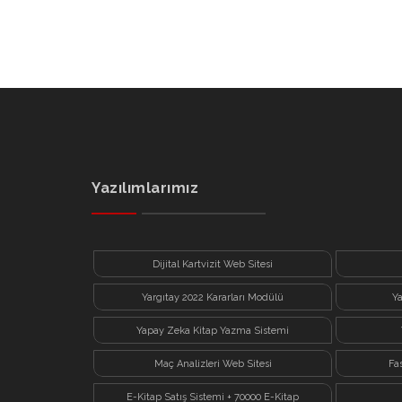
Yazılımlarımız
Dijital Kartvizit Web Sitesi
Yargıtay 2022 Kararları Modülü
Y
Yapay Zeka Kitap Yazma Sistemi
Maç Analizleri Web Sitesi
Fa
E-Kitap Satış Sistemi + 70000 E-Kitap