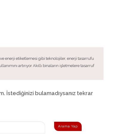
e enerji etiketlemesi gibi teknolojiler, enerji tasarrufu
lanımını artırıyor Akıllı binaların işletmelere tasarruf
dim. İstediğinizi bulamadıysanız tekrar
Arama Yap