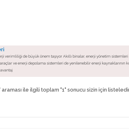
ri
ji verimliliği de büyük önem taşıyor Akıllı binalar, enerji yönetim sistemleri v
raçlar ve enerji depolama sistemleri de yenilenebilir enerji kaynaklarının kul
 avantaj
"
araması ile ilgili toplam "1" sonucu sizin için listele