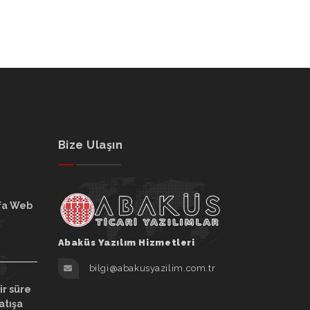
Bize Ulaşın
fa Web
Abaküs Yazılım Hizmetleri
bilgi@abakusyazilim.com.tr
ir süre
atışa