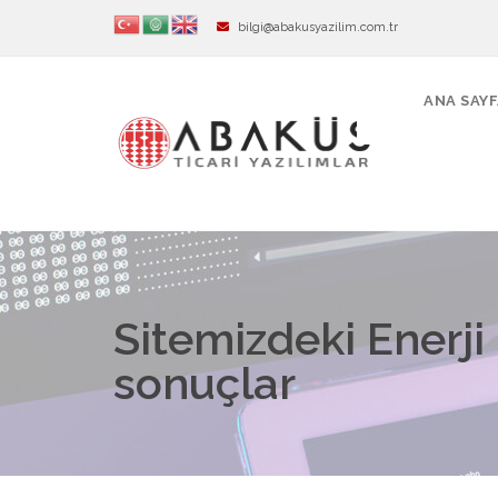
bilgi@abakusyazilim.com.tr
ANA SAY
Sitemizdeki Enerji
sonuçlar