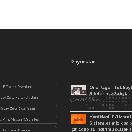
Duyurular
E-Ticaret Premium
One Page - Tek Say
Sitelerimiz Satışta
apay Zeka Hukuk Asistanı
21/11/2022
Yapay Zeka Blog Yazarı
Yeni Nesil E-Ticaret
st Print Matbaa Web Sitesi
Sistemlerimiz kısa b
için 1000 TL indirimli olarak s
E-İhracat Diamond