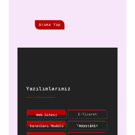
Arama Yap
Yazılımlarımız
Dijital
E-Ticaret
Kartvizit Web
Premium
Yargıtay 2022
Yapay Zeka
Sitesi
Kararları
Hukuk Asistanı