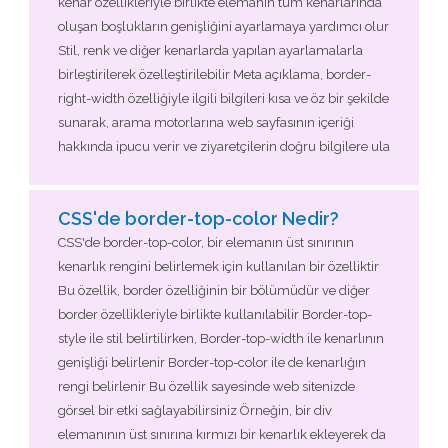
kenar özellikleriyle birlikte elemanın tüm kenarlarında
oluşan boşlukların genişliğini ayarlamaya yardımcı olur
Stil, renk ve diğer kenarlarda yapılan ayarlamalarla
birleştirilerek özelleştirilebilir Meta açıklama, border-
right-width özelliğiyle ilgili bilgileri kısa ve öz bir şekilde
sunarak, arama motorlarına web sayfasının içeriği
hakkında ipucu verir ve ziyaretçilerin doğru bilgilere ula
CSS'de border-top-color Nedir?
CSS'de border-top-color, bir elemanın üst sınırının
kenarlık rengini belirlemek için kullanılan bir özelliktir
Bu özellik, border özelliğinin bir bölümüdür ve diğer
border özellikleriyle birlikte kullanılabilir Border-top-
style ile stil belirtilirken, Border-top-width ile kenarlının
genişliği belirlenir Border-top-color ile de kenarlığın
rengi belirlenir Bu özellik sayesinde web sitenizde
görsel bir etki sağlayabilirsiniz Örneğin, bir div
elemanının üst sınırına kırmızı bir kenarlık ekleyerek da