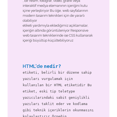
, bir resim, fotoğraf, video, grafik veya
interaktif medya elemanının içeriğini kutu
içine yerleştiriyor Bu öğe, web sayfalarının
modern tasarım teknikleri için de yararlı
olabiliyor
etiketi yardımıyla eklediğimiz açıklamalar,
içeriğin altında görüntüleniyor Responsive
web tasarım tekniklerinde ise CSS kullanarak
içeriği büyültüp küçültebiliyoruz
HTML'de
nedir?
etiketi, belirli bir düzene sahip
yazıları vurgulamak için
kullanılan bir HTML etiketidir Bu
etiket, eski tip teletype
yazıcılarındaki sabit genişlikli
yazıları taklit eder ve kodlama
gibi teknik içeriklerin okunmasını
kolaylaştırır Örneğin,