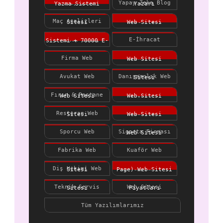
Yapay Zeka
Yapay Zeka Blog
Modülü
Kitap Yazma
Yazarı
Maç Analizleri
Fast Print
Sistemi
Web Sitesi
Matbaa Web
E-Kitap Satış
E-İhracat
Sitesi
Sistemi + 70000
Diamond
Firma Web
Doktor &
E-Kitap
Siteleri
Medikal Web
Avukat Web
Danışmanlık Web
Sitesi
Sitesi
Sitesi
Fırın & Pastane
İnşaat &
Web Sitesi
Mimarlık Web
Restoran Web
Güzellik
Sitesi
Sitesi
Merkezi Web
Sporcu Web
Sigorta Firması
Sitesi
Sitesi
Web Sitesi
Fabrika Web
Kuaför Web
Sitesi
Sitesi
Diş Hekimi Web
Tek Sayfa (One
Sitesi
Page) Web
Teknik Servis
Web Sitesi
Sitesi
Web Sitesi
Fiyatları
Tüm Yazılımlarımız