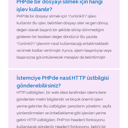
PHPde bir dosyayı silmek için hangi
işlev kullanılır?
PHP'de bir dosyayı silmek için \"unlink()\" işlevi
kullanılır Bu işlev, belirtilen dosyayı siler ve geri dönüş
değeri olarak başarılı bir şekilde silinip silinmediğini
gösteren bir boolean değer döndürür Bu yazıda,
\"unlink()\" işlevinin nasıl kullanılacağı anlatılmaktadır
ve örnek kodlar verilmiştir Ayrıca, işlem başarılıysa veya
başarısızsa görüntülenecek mesajlar da belirtilmiştir
İstemciye PHPde nasıl HTTP üstbilgisi
gönderebilirsiniz?
HTTP üstbilgileri, bir web sitesi tarafından istemcilere
gönderilen metin bilgileridir ve birçok önemli işlevi
yerine getirirler Bu üstbilgiler, çerezlerin yönetimi, sayfa
yönlendirmeleri ve önbellekleme gibi işlevleri yerine
getirir HTTP üstbilgileri, PHP'nin header() fonksiyonu
kullanılarak gönderilir Header() fonksiyonu, belirli bir