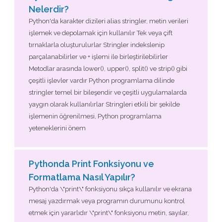
Nelerdir?
Python'da karakter dizileri alias stringler, metin verileri
işlemek ve depolamak için kullanılır Tek veya çift
tırnaklarla oluşturulurlar Stringler indekslenip
parçalanabilirler ve + işlemi ile birleştirilebilirler
Metodlar arasında lower(), upper(), split() ve strip() gibi
çeşitli işlevler vardır Python programlama dilinde
stringler temel bir bileşendir ve çeşitli uygulamalarda
yaygın olarak kullanılırlar Stringleri etkili bir şekilde
işlemenin öğrenilmesi, Python programlama
yeteneklerini önem
Pythonda Print Fonksiyonu ve
Formatlama Nasıl Yapılır?
Python'da \"print\" fonksiyonu sıkça kullanılır ve ekrana
mesaj yazdırmak veya programın durumunu kontrol
etmek için yararlıdır \"print\" fonksiyonu metin, sayılar,