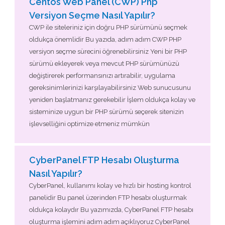
Centos Web Panel (CWP) Php
Versiyon Seçme Nasıl Yapılır?
CWP ile siteleriniz için doğru PHP sürümünü seçmek
oldukça önemlidir Bu yazıda, adım adım CWP PHP
versiyon seçme sürecini öğrenebilirsiniz Yeni bir PHP
sürümü ekleyerek veya mevcut PHP sürümünüzü
değiştirerek performansınızı artırabilir, uygulama
gereksinimlerinizi karşılayabilirsiniz Web sunucusunu
yeniden başlatmanız gerekebilir İşlem oldukça kolay ve
sisteminize uygun bir PHP sürümü seçerek sitenizin
işlevselliğini optimize etmeniz mümkün
CyberPanel FTP Hesabı Oluşturma
Nasıl Yapılır?
CyberPanel, kullanımı kolay ve hızlı bir hosting kontrol
panelidir Bu panel üzerinden FTP hesabı oluşturmak
oldukça kolaydır Bu yazımızda, CyberPanel FTP hesabı
oluşturma işlemini adım adım açıklıyoruz CyberPanel