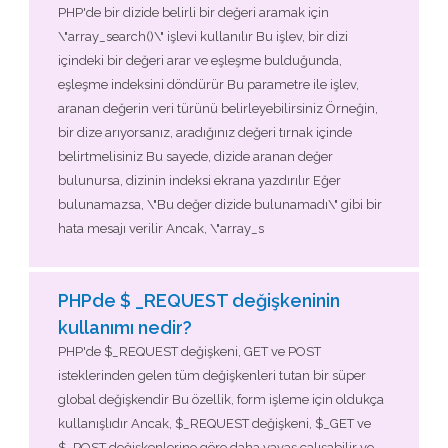
PHP'de bir dizide belirli bir değeri aramak için
\"array_search()\" işlevi kullanılır Bu işlev, bir dizi
içindeki bir değeri arar ve eşleşme bulduğunda,
eşleşme indeksini döndürür Bu parametre ile işlev,
aranan değerin veri türünü belirleyebilirsiniz Örneğin,
bir dize arıyorsanız, aradığınız değeri tırnak içinde
belirtmelisiniz Bu sayede, dizide aranan değer
bulunursa, dizinin indeksi ekrana yazdırılır Eğer
bulunamazsa, \"Bu değer dizide bulunamadı\" gibi bir
hata mesajı verilir Ancak, \"array_s
PHPde $ _REQUEST değişkeninin
kullanımı nedir?
PHP'de $_REQUEST değişkeni, GET ve POST
isteklerinden gelen tüm değişkenleri tutan bir süper
global değişkendir Bu özellik, form işleme için oldukça
kullanışlıdır Ancak, $_REQUEST değişkeni, $_GET ve
$_POST değişkenlerine göre daha yavaş çalışabilir ve