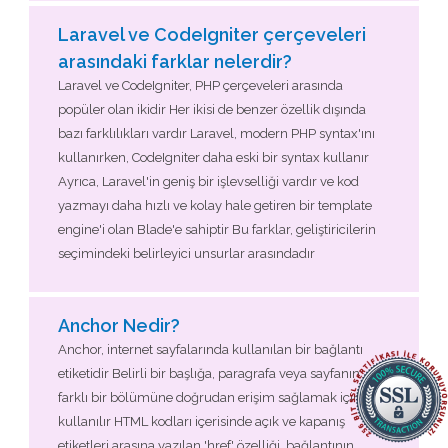
Laravel ve CodeIgniter çerçeveleri
arasındaki farklar nelerdir?
Laravel ve CodeIgniter, PHP çerçeveleri arasında
popüler olan ikidir Her ikisi de benzer özellik dışında
bazı farklılıkları vardır Laravel, modern PHP syntax'ını
kullanırken, CodeIgniter daha eski bir syntax kullanır
Ayrıca, Laravel'in geniş bir işlevselliği vardır ve kod
yazmayı daha hızlı ve kolay hale getiren bir template
engine'i olan Blade'e sahiptir Bu farklar, geliştiricilerin
seçimindeki belirleyici unsurlar arasındadır
Anchor Nedir?
Anchor, internet sayfalarında kullanılan bir bağlantı
etiketidir Belirli bir başlığa, paragrafa veya sayfanın
farklı bir bölümüne doğrudan erişim sağlamak için
kullanılır HTML kodları içerisinde açık ve kapanış
etiketleri arasına yazılan 'href' özelliği, bağlantının