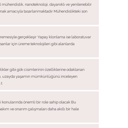
l mühendislik, nanoteknoloji, dayanıklı ve yenilenebilir
uşturmak amacıyla tasarlanmaktadır Mühendislikteki son
üremesiyle gerçekleşir Yapay klonlama ise laboratuvar
sanlar için üreme teknolojileri gibi alanlarda
likler gibi gök cisimlerinin özelliklerine odaklanan
lirken, uzayda yaşamın mümkünlüğünü inceleyen
 t
imi konularında önemli bir role sahip olacak Bu
 bakım ve onarım çalışmaları daha akıllı bir hale