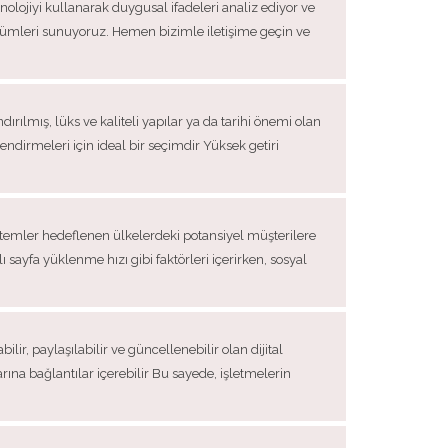
lojiyi kullanarak duygusal ifadeleri analiz ediyor ve
çözümleri sunuyoruz. Hemen bizimle iletişime geçin ve
ılmış, lüks ve kaliteli yapılar ya da tarihi önemi olan
lendirmeleri için ideal bir seçimdir Yüksek getiri
öntemler hedeflenen ülkelerdeki potansiyel müşterilere
lı sayfa yüklenme hızı gibi faktörleri içerirken, sosyal
ilir, paylaşılabilir ve güncellenebilir olan dijital
arına bağlantılar içerebilir Bu sayede, işletmelerin