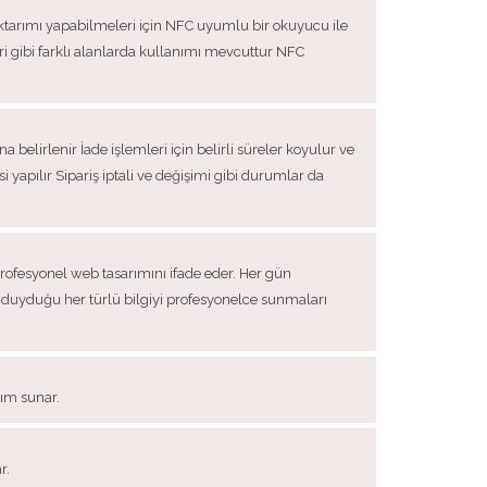
 aktarımı yapabilmeleri için NFC uyumlu bir okuyucu ile
eri gibi farklı alanlarda kullanımı mevcuttur NFC
belirlenir İade işlemleri için belirli süreler koyulur ve
yapılır Sipariş iptali ve değişimi gibi durumlar da
profesyonel web tasarımını ifade eder. Her gün
lgi duyduğu her türlü bilgiyi profesyonelce sunmaları
rım sunar.
r.