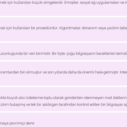
mek için kullanılan küçük simgelerdir. Emojiler, sosyal ağ uygulamaları ve m
 için kullanılan bir prosedürdür. Algoritmalar, donanım veya yazılım taba
uzunluğunda bir veri birimidir. Bir byte, çoğu bilgisayarın karakterleri temsil
amlardan biri olmuştur ve son yıllarda daha da önemli hale gelmiştir. İnter
kle büyük alıcı listelerine toplu olarak gönderilen istenmeyen mail iletilerin
azılım bulaşmış ve tek bir saldırgan tarafından kontrol edilen bir bilgisayar a
maya çevrimiçi denir.