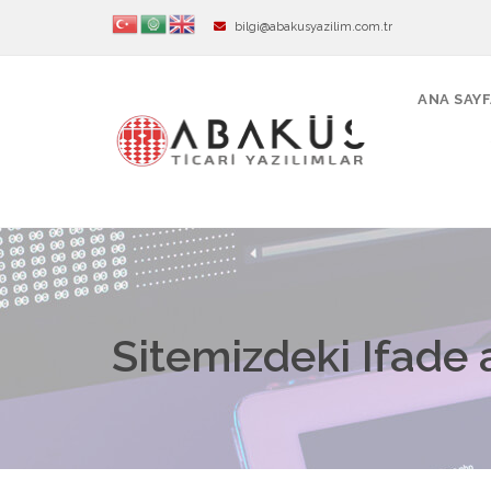
bilgi@abakusyazilim.com.tr
ANA SAY
Sitemizdeki Ifade a