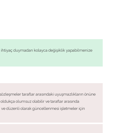
ine ihtiyaç duymadan kolayca değişiklik yapabilmenize
an sözleşmeler taraflar arasındaki uyuşmazlıkların önüne
ı oldukça olumsuz olabilir ve taraflar arasında
ve düzenli olarak güncellenmesi işletmeler için