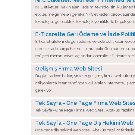
NFC etiketleri, yakın alan iletişimi teknolojisini kulla
etkileşime girmeleri gerekir NFC etiketleri birçok aland
teknolojisi, gelecekteki teknolojik yeniliklerle birçok yen
E-Ticarette Geri Ödeme ve İade Politi
E-ticaret sitelerinde geri ödeme ve iade politikaları çok
ücretsiz iade kargo hizmeti sunulabilir Geri ödeme sürec
müşteri memnuniyeti açısından önemlidir E-ticaret siteler
Gelişmiş Firma Web Sitesi
Bugün sadece birkaç şirketin gelişmiş firma web sitesi 
milyonlarca insan tarafından kullanılan internette, işletm
gerekiyor.
Tek Sayfa - One Page Firma Web Sites
Tek Sayfa - One Page Firma Web Sitesi, Abaküs Yazılım fa
Tek Sayfa - One Page Diş Hekimi Web 
One page diş hekimi web sitesi, Abaküs Yazılım farkıyla 