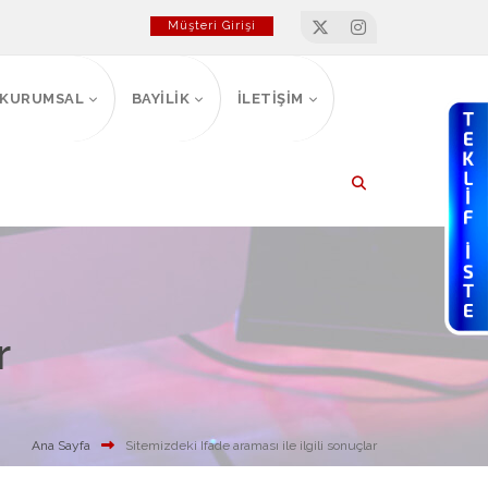
Müşteri Girişi
KURUMSAL
BAYİLİK
İLETİŞİM
r
Ana Sayfa
Sitemizdeki Ifade araması ile ilgili sonuçlar