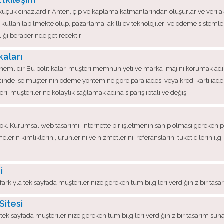
nan küçük cihazlardır Anten, çip ve kaplama katmanlarından oluşurlar ve veri
a kullanılabilmekte olup, pazarlama, akıllı ev teknolojileri ve ödeme sisteml
iliği beraberinde getirecektir
kaları
 önemlidir Bu politikalar, müşteri memnuniyeti ve marka imajını korumak adına 
inde ise müşterinin ödeme yöntemine göre para iadesi veya kredi kartı iadesi 
i, müşterilerine kolaylık sağlamak adına sipariş iptali ve değişi
yok. Kurumsal web tasarımı, internette bir işletmenin sahip olması gereken 
elerin kimliklerini, ürünlerini ve hizmetlerini, referanslarını tüketicilerin i
i
rkıyla tek sayfada müşterilerinize gereken tüm bilgileri verdiğiniz bir tasa
Sitesi
tek sayfada müşterilerinize gereken tüm bilgileri verdiğiniz bir tasarım suna