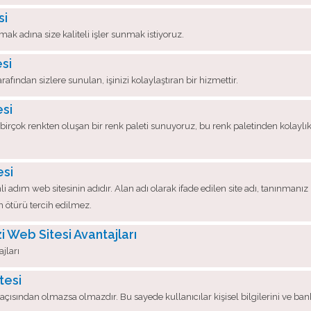
si
mak adına size kaliteli işler sunmak istiyoruz.
si
fından sizlere sunulan, işinizi kolaylaştıran bir hizmettir.
si
irçok renkten oluşan bir renk paleti sunuyoruz, bu renk paletinden kolaylık
esi
adım web sitesinin adıdır. Alan adı olarak ifade edilen site adı, tanınmanız 
n ötürü tercih edilmez.
 Web Sitesi Avantajları
jları
tesi
lik açısından olmazsa olmazdır. Bu sayede kullanıcılar kişisel bilgilerini ve b