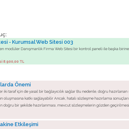
uç:
tesi - Kurumsal Web Sitesi 003
üzden modüler Danışmanlık Firma Web Sitesi bir kontrol paneli ile başka bir
si 8.900,00 TL
alarda Önemi
er iki taraf için de yasal bir bağlayıcılık sağlar Bu nedenle, doğru hazırlan
amının oluşmasına katkı sağlayabilir Ancak, hatalı sözleşme hazırlama sonuçlar
n doğru bir şekilde hazırlanması, mevcut sözleşmelerin gözden geçirilmesi 
akine Etkileşimi