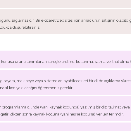
rlüğünü sağlamasıdır. Bir e-ticaret web sitesi için amaç ürün satışının olabil
ldukça düşürebilirsiniz
öz konusu ürünü tanımlanan süreçte üretme, kullanma, satma ve ithal etme h
lgisayara, makineye veya sisteme anlayabilecekleri bir dilde açıklama süreci
nasıl kod yazılacağını öğrenmeniz gerekir.
r programlama dilinde (yani kaynak kodunda) yazılmış bir dizi talimat veya 
ale getirildikten sonra kaynak koduna (yani nesne koduna) verilen terimdir.