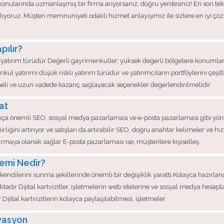
onularında uzmanlaşmış bir firma arıyorsanız, doğru yerdesiniz! En son tekno
ağlıyoruz. Müşteri memnuniyeti odaklı hizmet anlayışımız ile sizlere en iyi 
pılır?
yatırım türüdür Değerli gayrimenkuller, yüksek değerli bölgelere konumlandır
kul yatırımı düşük riskli yatırım türüdür ve yatırımcıların portföylerini çeşit
lmeli ve uzun vadede kazanç sağlayacak seçenekler değerlendirilmelidir
cat
 oldukça önemli SEO, sosyal medya pazarlaması ve e-posta pazarlaması gibi y
liğini artırıyor ve satışları da artırabilir SEO, doğru anahtar kelimeler ve hız
aya olanak sağlar E-posta pazarlaması ise, müşterilere kişiselleş
Önemi Nedir?
a kendilerini sunma şekillerinde önemli bir değişiklik yarattı Kolayca hazırlanab
tadır Dijital kartvizitler, işletmelerin web sitelerine ve sosyal medya hesapl
Dijital kartvizitlerin kolayca paylaşılabilmesi, işletmeler
ovasyon