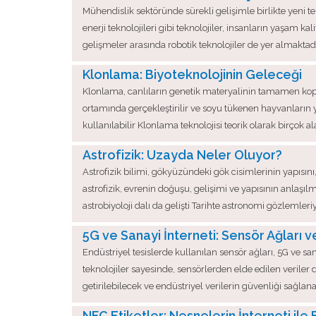
Mühendislik sektöründe sürekli gelişimle birlikte yeni t
enerji teknolojileri gibi teknolojiler, insanların yaşam 
gelişmeler arasında robotik teknolojiler de yer almaktad
Klonlama: Biyoteknolojinin Geleceği
Klonlama, canlıların genetik materyalinin tamamen kopy
ortamında gerçekleştirilir ve soyu tükenen hayvanların yav
kullanılabilir Klonlama teknolojisi teorik olarak birçok al
Astrofizik: Uzayda Neler Oluyor?
Astrofizik bilimi, gökyüzündeki gök cisimlerinin yapısını
astrofizik, evrenin doğuşu, gelişimi ve yapısının anla
astrobiyoloji dalı da gelişti Tarihte astronomi gözlemler
5G ve Sanayi İnterneti: Sensör Ağları v
Endüstriyel tesislerde kullanılan sensör ağları, 5G ve sa
teknolojiler sayesinde, sensörlerden elde edilen veriler d
getirilebilecek ve endüstriyel verilerin güvenliği sağlana
NFC Etiketler: Nesnelerin İnterneti ile 