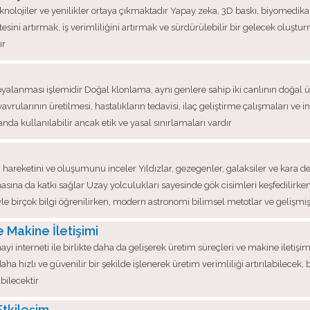
eknolojiler ve yenilikler ortaya çıkmaktadır Yapay zeka, 3D baskı, biyomedika
kalitesini artırmak, iş verimliliğini artırmak ve sürdürülebilir bir gelecek ol
ır
alanması işlemidir Doğal klonlama, aynı genlere sahip iki canlının doğal 
rularının üretilmesi, hastalıkların tedavisi, ilaç geliştirme çalışmaları ve in
anda kullanılabilir ancak etik ve yasal sınırlamaları vardır
, hareketini ve oluşumunu inceler Yıldızlar, gezegenler, galaksiler ve kara de
şılmasına da katkı sağlar Uzay yolculukları sayesinde gök cisimleri keşfedi
iyle birçok bilgi öğrenilirken, modern astronomi bilimsel metotlar ve gelişmiş
e Makine İletişimi
nayi interneti ile birlikte daha da gelişerek üretim süreçleri ve makine iletiş
aha hızlı ve güvenilir bir şekilde işlenerek üretim verimliliği artırılabilecek,
bilecektir
Etkileşim