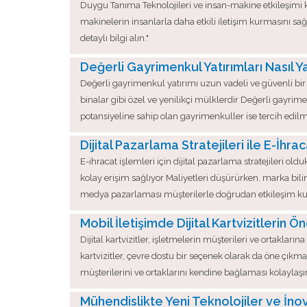
Duygu Tanıma Teknolojileri ve insan-makine etkileşimi k
makinelerin insanlarla daha etkili iletişim kurmasını s
detaylı bilgi alın."
Değerli Gayrimenkul Yatırımları Nasıl Ya
Değerli gayrimenkul yatırımı uzun vadeli ve güvenli bir 
binalar gibi özel ve yenilikçi mülklerdir Değerli gayrimen
potansiyeline sahip olan gayrimenkuller ise tercih edi
Dijital Pazarlama Stratejileri ile E-İhra
E-ihracat işlemleri için dijital pazarlama stratejileri
kolay erişim sağlıyor Maliyetleri düşürürken, marka bilinir
medya pazarlaması müşterilerle doğrudan etkileşim kurm
Mobil İletişimde Dijital Kartvizitlerin 
Dijital kartvizitler, işletmelerin müşterileri ve ortakların
kartvizitler, çevre dostu bir seçenek olarak da öne çıkmak
müşterilerini ve ortaklarını kendine bağlaması kolaylaşır 
Mühendislikte Yeni Teknolojiler ve İn