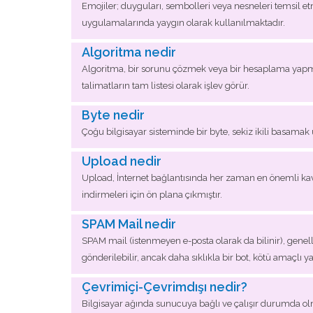
Emojiler; duyguları, sembolleri veya nesneleri temsil et
uygulamalarında yaygın olarak kullanılmaktadır.
Algoritma nedir
Algoritma, bir sorunu çözmek veya bir hesaplama yapmak
talimatların tam listesi olarak işlev görür.
Byte nedir
Çoğu bilgisayar sisteminde bir byte, sekiz ikili basamak 
Upload nedir
Upload, İnternet bağlantısında her zaman en önemli kavr
indirmeleri için ön plana çıkmıştır.
SPAM Mail nedir
SPAM mail (istenmeyen e-posta olarak da bilinir), genelli
gönderilebilir, ancak daha sıklıkla bir bot, kötü amaçlı y
Çevrimiçi-Çevrimdışı nedir?
Bilgisayar ağında sunucuya bağlı ve çalışır durumda ol