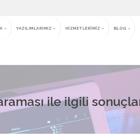
FA
YAZILIMLARIMIZ
HİZMETLERİMİZ
BLOG
raması ile ilgili sonuçla