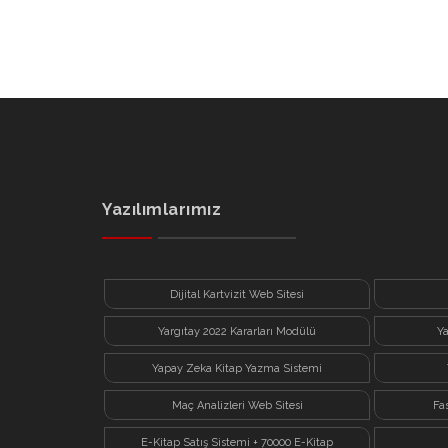
Yazılımlarımız
Dijital Kartvizit Web Sitesi
Yargıtay 2022 Kararları Modülü
Y
Yapay Zeka Kitap Yazma Sistemi
Maç Analizleri Web Sitesi
Fa
E-Kitap Satış Sistemi + 70000 E-Kitap