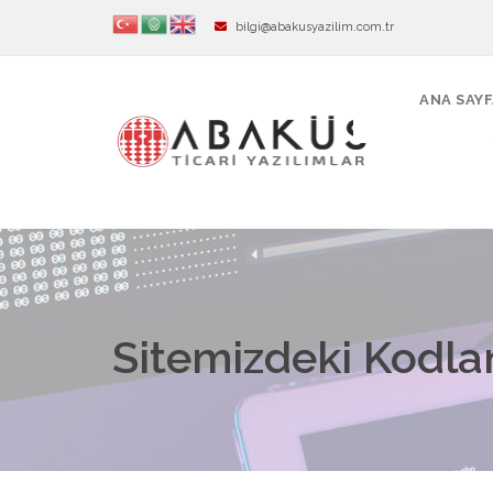
bilgi@abakusyazilim.com.tr
ANA SAY
Sitemizdeki Kodlam