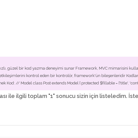
hızlı, güzel bir kod yazma deneyimi sunar Framework, MVC mimarisini kulla
kileşimlerini kontrol eden bir kontrolör, framework'ün bileşenleridir Kodla
 Kod: // Model class Post extends Model { protected $fillable = ['title', 'conte
ı ile ilgili toplam "1" sonucu sizin için listeledim. 