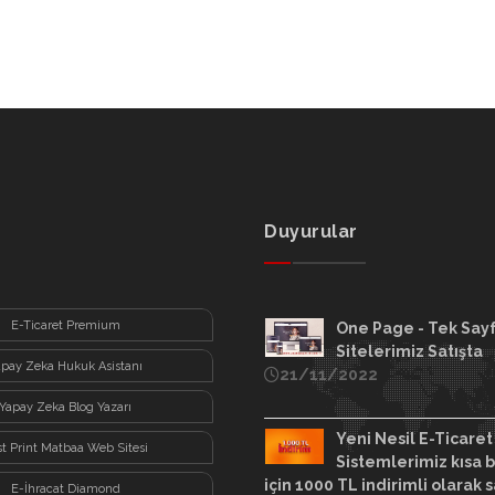
Duyurular
E-Ticaret Premium
One Page - Tek Say
Sitelerimiz Satışta
apay Zeka Hukuk Asistanı
21/11/2022
Yapay Zeka Blog Yazarı
Yeni Nesil E-Ticaret
st Print Matbaa Web Sitesi
Sistemlerimiz kısa b
için 1000 TL indirimli olarak s
E-İhracat Diamond