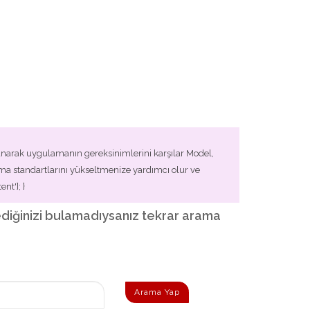
narak uygulamanın gereksinimlerini karşılar Model,
ma standartlarını yükseltmenize yardımcı olur ve
nt']; }
İstediğinizi bulamadıysanız tekrar arama
Arama Yap