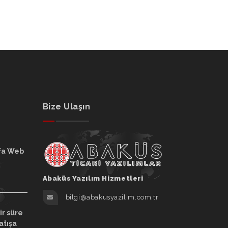
Bize Ulaşın
fa Web
Abaküs Yazılım Hizmetleri
bilgi@abakusyazilim.com.tr
ir süre
atışa