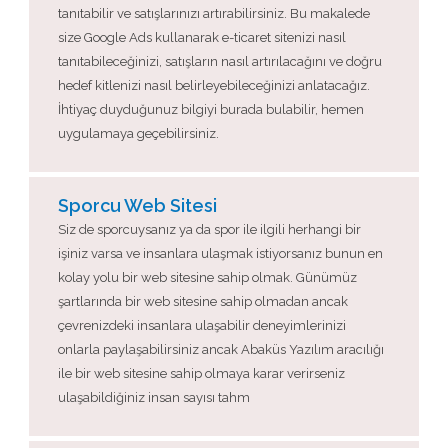
tanıtabilir ve satışlarınızı artırabilirsiniz. Bu makalede
size Google Ads kullanarak e-ticaret sitenizi nasıl
tanıtabileceğinizi, satışların nasıl artırılacağını ve doğru
hedef kitlenizi nasıl belirleyebileceğinizi anlatacağız.
İhtiyaç duyduğunuz bilgiyi burada bulabilir, hemen
uygulamaya geçebilirsiniz.
Sporcu Web Sitesi
Siz de sporcuysanız ya da spor ile ilgili herhangi bir
işiniz varsa ve insanlara ulaşmak istiyorsanız bunun en
kolay yolu bir web sitesine sahip olmak. Günümüz
şartlarında bir web sitesine sahip olmadan ancak
çevrenizdeki insanlara ulaşabilir deneyimlerinizi
onlarla paylaşabilirsiniz ancak Abaküs Yazılım aracılığı
ile bir web sitesine sahip olmaya karar verirseniz
ulaşabildiğiniz insan sayısı tahm