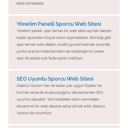
etkili olmaktadır.
Yönetim Panelli Sporcu Web Sitesi
Yönetim paneli, spor temalı bir web sitesi açmak isteyen
kişiler açısından büyük önem taşımaktadır. Bilindiği gibi
spor temalı web siteleri sürekli güncel kalmak zorunda
çünkü arama motorlarından da rastladığımız üzere
spor ile alakalı çok fazla içerik üretiliyor.
SEO Uyumlu Sporcu Web Sitesi
Abaküs Yazılım her ne kadar çok uygun fiyatlar ile
hizmet verse de oluşturacağınız site tamamen SEO
uyumlu olacaktır. Yani kaliteden ödün vermeden
donanımlı bir web sitesine sahip olmak artık Abaküs
Yazılım ile mümkün.