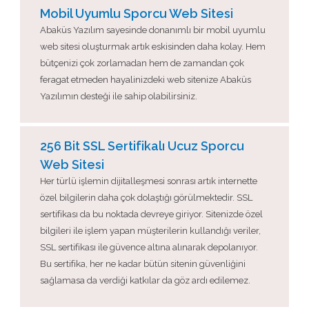
Mobil Uyumlu Sporcu Web Sitesi
Abaküs Yazılım sayesinde donanımlı bir mobil uyumlu
web sitesi oluşturmak artık eskisinden daha kolay. Hem
bütçenizi çok zorlamadan hem de zamandan çok
feragat etmeden hayalinizdeki web sitenize Abaküs
Yazılımın desteği ile sahip olabilirsiniz.
256 Bit SSL Sertifikalı Ucuz Sporcu
Web Sitesi
Her türlü işlemin dijitalleşmesi sonrası artık internette
özel bilgilerin daha çok dolaştığı görülmektedir. SSL
sertifikası da bu noktada devreye giriyor. Sitenizde özel
bilgileri ile işlem yapan müşterilerin kullandığı veriler,
SSL sertifikası ile güvence altına alınarak depolanıyor.
Bu sertifika, her ne kadar bütün sitenin güvenliğini
sağlamasa da verdiği katkılar da göz ardı edilemez.