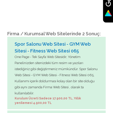
Firma / Kurumsal Web Sitelerinde 2 Sonuç:
Spor Salonu Web Sitesi - GYM Web
Sitesi - Fitness Web Sitesi 065
One Page - Tek Sayfa Web Sitesidir, Yönetim
Panelinizden sitenizdeki tüm resim ve yazıları
istediğiniz gibi değiştirmeniz mümkündür. Spor Salonu
Web Sitesi - GYM Web Sitesi - Fitness Web Sitesi 065,
Kullanımı içerik doldurması kolay olan bir site olduğu
gibi aynı zamanda Firma Web Sitesi , olarak ta
kullanılabilir.
Kurulum Ücreti Sadece 17.900,00 TL, Yıllık
yenilemesi 4.900,00 TL