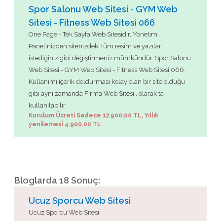
Spor Salonu Web Sitesi - GYM Web
Sitesi - Fitness Web Sitesi 066
One Page - Tek Sayfa Web Sitesidir, Yönetim
Panelinizden sitenizdeki tüm resim ve yazıları
istediğiniz gibi değiştirmeniz mümkündür. Spor Salonu
Web Sitesi - GYM Web Sitesi - Fitness Web Sitesi 066,
Kullanımı içerik doldurması kolay olan bir site olduğu
gibi aynı zamanda Firma Web Sitesi , olarak ta
kullanılabilir.
Kurulum Ücreti Sadece 17.900,00 TL, Yıllık
yenilemesi 4.900,00 TL
Bloglarda 18 Sonuç:
Ucuz Sporcu Web Sitesi
Ucuz Sporcu Web Sitesi