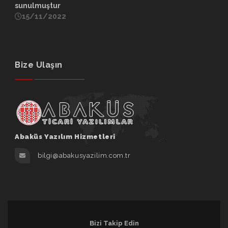
sunulmuştur
15/11/2022
Bize Ulaşın
Abaküs Yazılım Hizmetleri
bilgi@abakusyazilim.com.tr
Bizi Takip Edin