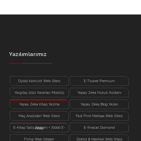
Yazılımlarımız
Dijital Kartvizit Web Sitesi
E-Ticaret Premium
Yargıtay 2022 Kararları Modülü
Yapay Zeka Hukuk Asistanı
Yapay Zeka Kitap Yazma
Yapay Zeka Blog Yazarı
Sistemi
Maç Analizleri Web Sitesi
Fast Print Matbaa Web Sitesi
E-Kitap Satış Sistemi + 70000 E-
E-İhracat Diamond
Kitap
Firma Web Siteleri
Doktor & Medikal Web Sitesi