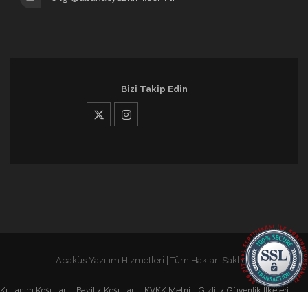
Bizi Takip Edin
Abaküs Yazılım Hizmetleri | Tüm Hakları Saklıdır
Kullanım Koşulları
Bayilik Koşulları
KVKK Metni
Gizlilik Güvenlik İlkeleri
Servis Şartları