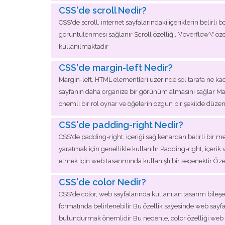
CSS'de scroll Nedir?
CSS'de scroll, internet sayfalarındaki içeriklerin belirli
görüntülenmesi sağlanır Scroll özelliği, \"overflow\" özel
kullanılmaktadır
CSS'de margin-left Nedir?
Margin-left, HTML elementleri üzerinde sol tarafa ne ka
sayfanın daha organize bir görünüm almasını sağlar Margin
önemli bir rol oynar ve öğelerin özgün bir şekilde düze
CSS'de padding-right Nedir?
CSS'de padding-right, içeriği sağ kenardan belirli bir me
yaratmak için genellikle kullanılır Padding-right, içerik
etmek için web tasarımında kullanışlı bir seçenektir Özetl
CSS'de color Nedir?
CSS'de color, web sayfalarında kullanılan tasarım bileşen
formatında belirlenebilir Bu özellik sayesinde web sayfal
bulundurmak önemlidir Bu nedenle, color özelliği web t