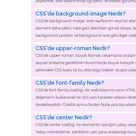
sayesinde, web tasarımında ilgi çekici ve estetik görüntül
CSS'de background-image Nedir?
CSS'de background-image, web sayfasının veya bir elemen
element daha çekici hale gelir Belirtilen görsel dosya,
background-position ve background-size gibi diğer özel
CSS'de upper-roman Nedir?
CSS'de upper-roman, büyük Romalı rakamlarla sıralama yapma
sayısal sıralama gerektiren durumlarda büyük kolaylık sağ
şeklindeki CSS kodu ile bu stile özgü listeler oluşturula
CSS'de font-family Nedir?
CSS'de font-family özelliği, bir web tasarımcısının HTML be
değerlerini kullanarak bir dizi yazı karakteri ailesini dest
destekleyebilir Özellik ayrıca birden fazla yazı tipi ailesine
CSS'de center Nedir?
CSS'de center özelliği, bir elementin içeriğini yatay vey
Yatay merkezleme, içeriklerin yan yana sıralandığı duru