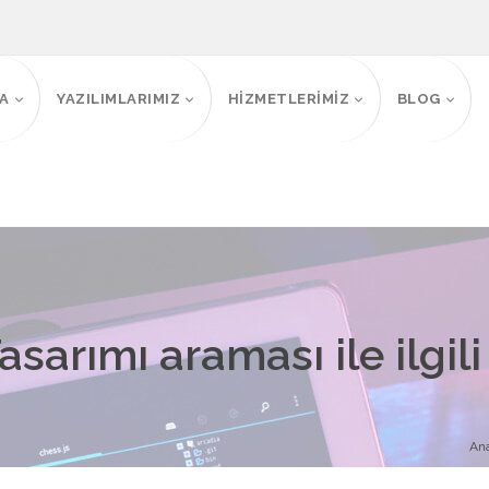
FA
YAZILIMLARIMIZ
HİZMETLERİMİZ
BLOG
sarımı araması ile ilgil
Ana