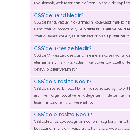
uygulamak, web tasarımının düzenli bir şekilde yapılma
CSS'de hand Nedir?
CSS'de hand, yazıların okunmasını kolaylaştırmak için kull
Hand özelliği, font-family ile birlikte kullanılır ve belir
özelliği sayesinde el yazısı benzeri bir yazı tipi stili belir
CSS'de n-resize Nedir?
CSS'de \"n-resize\" özelliği, bir nesnenin kuzey yönünd
elemanları için sıklıkla kullanılırken, overflow özelliği 
detaylı bilgiler verilmiştir
CSS'de s-resize Nedir?
CSS'de s-resize, bir ölçüt birimi ve resize özelliği ile b
artırırken, diğer boyut ve renk değerlerinin de belirlen
tasarımında önemli bir yere sahiptir
CSS'de e-resize Nedir?
CSS'deki e-resize özelliği, bir nesnenin sağ kenarını kul
boyutlandırma işlemi yaparak kullanıcılara web sayfaları