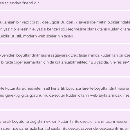
sı açısından önemlidir
anılan bir yazı tipi stili özelliğidir Bu özellik sayesinde metin bloklarındaki
tilen yazı tipi ailesinin el yazısı benzeri stili seçmesine olanak tanır Kullanı
tilebilir Bu stil, modern web sitelerinin tasarı
e yeniden boyutlandırılmasını sağlayarak web tasarımında kullanılan bir özel
ile birlikte diğer elemanlar için de kullanılabilmektedir Bu yazıda, \"n-resize\
irlikte kullanılarak nesnelerin alt kenarlık boyunca fare ile boyutlandırılmasın
mesi gerektiği gibi, görünümü de etkiler Kullanıcıların web sayfalarındaki ne
lanarak boyutunu değiştirmek için kullanılır Bu özellik, fare imlecini nesnen
 üzerinde daha fazla kontrol sağlar Bu özellik sayesinde, özelleştirilmiş bir