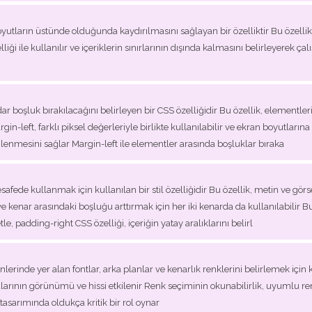
 boyutların üstünde olduğunda kaydırılmasını sağlayan bir özelliktir Bu özelli
liği ile kullanılır ve içeriklerin sınırlarının dışında kalmasını belirleyerek ç
dar boşluk bırakılacağını belirleyen bir CSS özelliğidir Bu özellik, element
-left, farklı piksel değerleriyle birlikte kullanılabilir ve ekran boyutlarına
nlenmesini sağlar Margin-left ile elementler arasında boşluklar bıraka
safede kullanmak için kullanılan bir stil özelliğidir Bu özellik, metin ve görs
 ve kenar arasındaki boşluğu arttırmak için her iki kenarda da kullanılabilir B
e, padding-right CSS özelliği, içeriğin yatay aralıklarını belirl
lerinde yer alan fontlar, arka planlar ve kenarlık renklerini belirlemek için
arının görünümü ve hissi etkilenir Renk seçiminin okunabilirlik, uyumlu renk 
asarımında oldukça kritik bir rol oynar