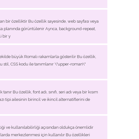
 bir özelliktir Bu özellik sayesinde, web sayfası veya
rka planında görüntülenir Ayrıca, background-repeat,
 bir y
 şekilde büyük Romalı rakamlarla gösterilir Bu özellik,
Bu stil, CSS kodu ile tanımlanır \"upper-roman\"
nır Bu özellik, font adı, sınıfı, seri adı veya bir kısım
ipi ailesinin birincil ve ikincil alternatiflerini de
iği ve kullanılabilirliği açısından oldukça önemlidir
arda merkezlenmesi için kullanılır Bu özellikleri