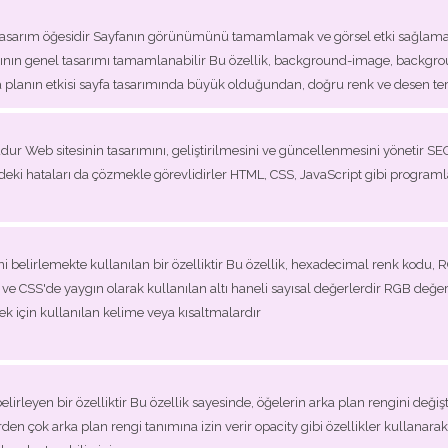
 tasarım öğesidir Sayfanın görünümünü tamamlamak ve görsel etki sağlamak 
asının genel tasarımı tamamlanabilir Bu özellik, background-image, backgr
a planın etkisi sayfa tasarımında büyük olduğundan, doğru renk ve desen ter
r Web sitesinin tasarımını, geliştirilmesini ve güncellenmesini yönetir SEO s
ki hataları da çözmekle görevlidirler HTML, CSS, JavaScript gibi programl
ni belirlemekte kullanılan bir özelliktir Bu özellik, hexadecimal renk kodu,
CSS'de yaygın olarak kullanılan altı haneli sayısal değerlerdir RGB değeri is
mek için kullanılan kelime veya kısaltmalardır
rleyen bir özelliktir Bu özellik sayesinde, öğelerin arka plan rengini değiştir
den çok arka plan rengi tanımına izin verir opacity gibi özellikler kullanara