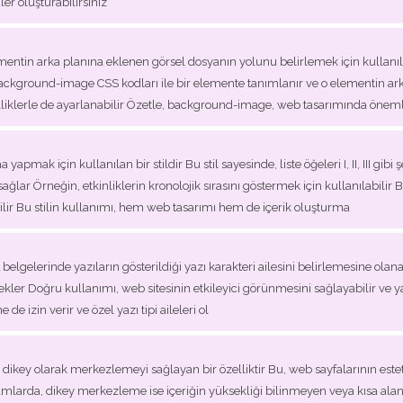
er oluşturabilirsiniz
tin arka planına eklenen görsel dosyanın yolunu belirlemek için kullanılan
 background-image CSS kodları ile bir elemente tanımlanır ve o elementin a
liklerle de ayarlanabilir Özetle, background-image, web tasarımında önemli
k için kullanılan bir stildir Bu stil sayesinde, liste öğeleri I, II, III gibi
lar Örneğin, etkinliklerin kronolojik sırasını göstermek için kullanılabilir 
bilir Bu stilin kullanımı, hem web tasarımı hem de içerik oluşturma
lgelerinde yazıların gösterildiği yazı karakteri ailesini belirlemesine olanak ta
ekler Doğru kullanımı, web sitesinin etkileyici görünmesini sağlayabilir ve yazı t
 de izin verir ve özel yazı tipi aileleri ol
a dikey olarak merkezlemeyi sağlayan bir özelliktir Bu, web sayfalarının estet
mlarda, dikey merkezleme ise içeriğin yüksekliği bilinmeyen veya kısa alanl