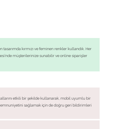
den tasarımda kırmızı ve feminen renkler kullandık. Her
si’nde müşterilerinize sunabilir ve online siparişler
allarını etkili bir şekilde kullanarak, mobil uyumlu bir
memnuniyetini sağlamak için de doğru geri bildirimleri