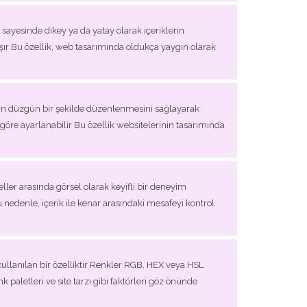
k sayesinde dikey ya da yatay olarak içeriklerin
alışır Bu özellik, web tasarımında oldukça yaygın olarak
lerin düzgün bir şekilde düzenlenmesini sağlayarak
 göre ayarlanabilir Bu özellik websitelerinin tasarımında
eller arasında görsel olarak keyifli bir deneyim
u nedenle, içerik ile kenar arasındaki mesafeyi kontrol
 kullanılan bir özelliktir Renkler RGB, HEX veya HSL
paletleri ve site tarzı gibi faktörleri göz önünde