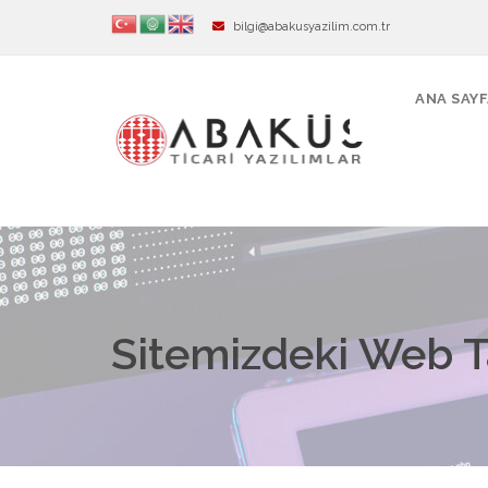
bilgi@abakusyazilim.com.tr
ANA SAY
Sitemizdeki Web Ta