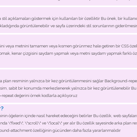
a stil açıklamaları göstermek için kullanılan bir özelliktir Bu önek, bir kullanıc
ıkladığında görüntülenebilir ve sayfa üzerindeki stil sorunlarının giderilmesi
isini veya metnini tamamen veya kısmen görünmez hale getiren bir CSS özelli
apmak, kenar çizgisini saydam yapmak veya metni saydam yapmak farklı özel
a plan resminin yalnızca bir kez görüntülenmesini sağlar Background-repeat öz
m, sabit bir konumda merkezlenerek yalnızca bir kez görüntülenebilir Bu öz
o-repeat değerini örnek kodlarla açıklıyoruz
r?
in öğelerin içinde nasıl hareket edeceğini belirler Bu özellik, web sayfala
da \"fixed\", \"scroll\" ve \"local\" yer alır Bu özellik sayesinde arka plan re
ground-attachment özelliğinin gücünden daha fazla yararlanmalıdır