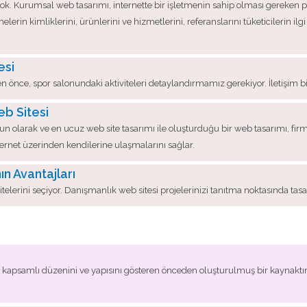
yok. Kurumsal web tasarımı, internette bir işletmenin sahip olması gereken 
elerin kimliklerini, ürünlerini ve hizmetlerini, referanslarını tüketicilerin i
esi
n önce, spor salonundaki aktiviteleri detaylandırmamız gerekiyor. İletişim bi
b Sitesi
arak ve en ucuz web site tasarımı ile oluşturduğu bir web tasarımı, firmanız
nternet üzerinden kendilerine ulaşmalarını sağlar.
n Avantajları
telerini seçiyor. Danışmanlık web sitesi projelerinizi tanıtma noktasında tas
n kapsamlı düzenini ve yapısını gösteren önceden oluşturulmuş bir kaynaktır.