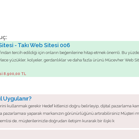
uç:
tesi - Takı Web Sitesi 006
afından tercih edildiği için onların beğenilerine hitap etmek önemli. Bu yüz
 böylece yüzükler, kolyeler, gerdanlıklar ve daha fazla ürünü Mücevher Web Site
si 8.900,00 TL
ıl Uygulanır?
rini kullanmak gerekir Hedef kitlenizi doğru belirleyip, dijital pazarlama kan
osta pazarlaması yaparak markanızın görünürlüğünü artırabilirsiniz Müşteri 
mlisi de, müşterilerinizle doğrudan iletişim kurarak bir ilişki k