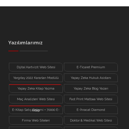
Yazılımlarımız
Dijital Kartvizit Web Sitesi
E-Ticaret Premium
Yargıtay 2022 Kararları Modülü
Yapay Zeka Hukuk Asistanı
Yapay Zeka Kitap Yazma
Yapay Zeka Blog Yazarı
Sistemi
Maç Analizleri Web Sitesi
Fast Print Matbaa Web Sitesi
E-Kitap Satış Sistemi + 70000 E-
E-İhracat Diamond
Kitap
Firma Web Siteleri
Doktor & Medikal Web Sitesi