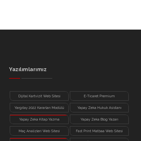
Yazılımlarımız
Dijital Kartvizit Web Sitesi
E-Ticaret Premium
Yargıtay 2022 Kararları Modülü
Yapay Zeka Hukuk Asistanı
Yapay Zeka Kitap Yazma
Yapay Zeka Blog Yazarı
Sistemi
Maç Analizleri Web Sitesi
Fast Print Matbaa Web Sitesi