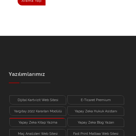
Arama Yap
Yazılımlarımız
Dijital Kartvizit Web Sitesi
E-Ticaret Premium
Yargıtay 2022 Kararları Modülü
Yapay Zeka Hukuk Asistanı
Yapay Zeka Kitap Yazma
Yapay Zeka Blog Yazarı
Sistemi
Maç Analizleri Web Sitesi
Fast Print Matbaa Web Sitesi