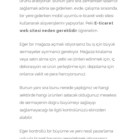
ürünü aratıyorlar. Bunun yanı sıra zamandan tasarruf
sağlamak adına işe giderken, evde, çalışma sırasında,
bir yere giderken mobil uyumlu e-ticaret web sitesi
kullanarak alışverişlerini yapıyorlar. Peki
E-ticaret
web sitesi neden gereklidir
öğrenelim.
Eğer bir mağaza açmak istiyorsanız bu iş için büyük
sermayeler ayırmanız gerekiyor. Mağaza kiralama
veya satın alma için, yetki ve izinleri edinmek için, iç
dekorasyon ve ürün yerleştirme için, depolama için
onlarca vakit ve para harcıyorsunuz.
Bunun yanı sıra bunu nerede yaptığınız ve hangi
sektörde hangi ürünleri satacak olduğunuz meselesi
de sermayenin doğru büyümeyi sağlayıp
sağlamayacağı ile ilgili kontrolünüzü elinizden
alabilir.
Eğer kontrollü bir büyüme ve yeni nesil pazarlama
yoluyla ticaret hacmini genişletmek istiyorsanız