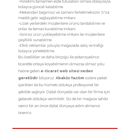
-Yönetimi tamamen elde tutulabilir olması dolayısıyla
kolayca güncel kalabilme.
-Mekandan bağımsız ve zamanı farketmeksizin 7/24
maddi gelir sağlayabilme imkanı.
-Uzak yerlerdeki müşterilere ürünü tanıtabilme ve
onlar ile temas kurabilme imkanı.
-Sınırsız ürün yükleyebilme imkanı ile müşterilere
çeşitlilik sunabilme.
-Etkili reklamlar yoluyla mağazada satış ve trafiği
kolayca yönetebilme.
Bu özellikler ve daha birçoğu ile potansiyelinizi
ticarette ortaya koyabilmenin olmazsa olmaz yolu
haline gelen
e-ticaret web sitesi neden
gereklidir
biliyoruz.
Abaküs Yazılım
sizlere paket
içerikleri ile bu hizmeti oldukça profesyonel bir
şekilde sağlıyor. Dijital dünyada var olan bir firma için
gelecek oldukça verimlidir. Siz de bir mağaza sahibi
iseniz bir an önce dijital dünyaya adım atmanızı
öneririz.