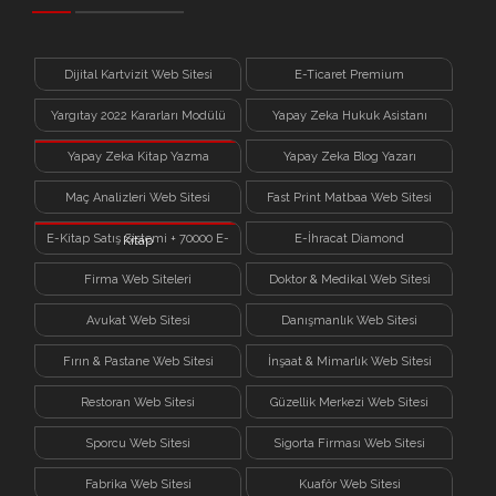
Dijital Kartvizit Web Sitesi
E-Ticaret Premium
Yargıtay 2022 Kararları Modülü
Yapay Zeka Hukuk Asistanı
Yapay Zeka Kitap Yazma
Yapay Zeka Blog Yazarı
Sistemi
Maç Analizleri Web Sitesi
Fast Print Matbaa Web Sitesi
E-Kitap Satış Sistemi + 70000 E-
E-İhracat Diamond
Kitap
Firma Web Siteleri
Doktor & Medikal Web Sitesi
Avukat Web Sitesi
Danışmanlık Web Sitesi
Fırın & Pastane Web Sitesi
İnşaat & Mimarlık Web Sitesi
Restoran Web Sitesi
Güzellik Merkezi Web Sitesi
Sporcu Web Sitesi
Sigorta Firması Web Sitesi
Fabrika Web Sitesi
Kuaför Web Sitesi