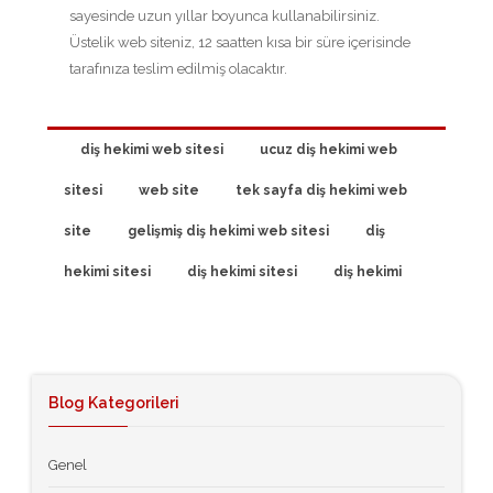
sayesinde uzun yıllar boyunca kullanabilirsiniz.
Üstelik web siteniz, 12 saatten kısa bir süre içerisinde
tarafınıza teslim edilmiş olacaktır.
diş hekimi web sitesi
ucuz diş hekimi web
sitesi
web site
tek sayfa diş hekimi web
site
gelişmiş diş hekimi web sitesi
diş
hekimi sitesi
diş hekimi sitesi
diş hekimi
Blog Kategorileri
Genel