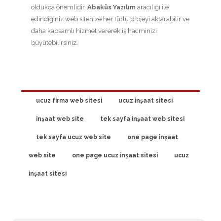
oldukça önemlidir.
Abaküs Yazılım
aracılığı ile
edindiğiniz web sitenize her türlü projeyi aktarabilir ve
daha kapsamlı hizmet vererek iş hacminizi
büyütebilirsiniz.
ucuz firma web sitesi
ucuz inşaat sitesi
inşaat web site
tek sayfa inşaat web sitesi
tek sayfa ucuz web site
one page inşaat
web site
one page ucuz inşaat sitesi
ucuz
inşaat sitesi