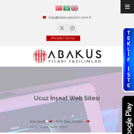
bilgi@abakusyazilim.com.tr
Müşteri Girişi
Ucuz İnşaat Web Sitesi
Ana Sayfa
Tüm Blog Yazıları
Ucuz İnşaat Web Sitesi