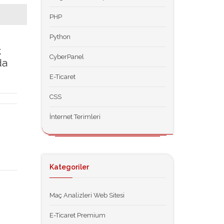
PHP
Python
k
CyberPanel
da
E-Ticaret
CSS
İnternet Terimleri
Kategoriler
Maç Analizleri Web Sitesi
E-Ticaret Premium