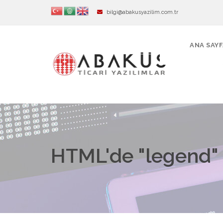
bilgi@abakusyazilim.com.tr
ANA SAY
HTML'de "legend" 