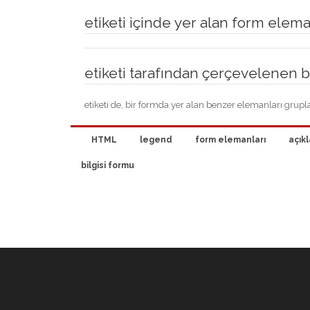
etiketi içinde yer alan form eleman
etiketi tarafından çerçevelenen bö
etiketi de, bir formda yer alan benzer elemanları grupl
HTML
legend
form elemanları
açık
bilgisi formu