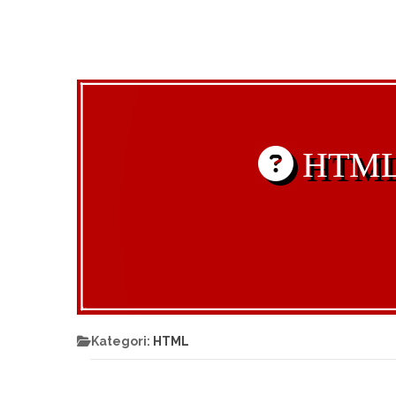
HTML'd
Kategori:
HTML