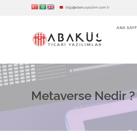
bilgi@abakusyazilim.com.tr
ANA SAY
Metaverse Nedir ?