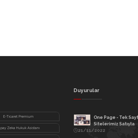
Duyurular
E-Ticaret Premium
One Page - Tek Say
Sitelerimiz Satışta
apay Zeka Hukuk Asistanı
21/11/2022