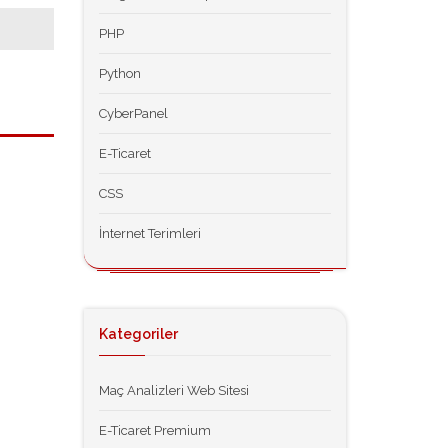
PHP
Python
CyberPanel
E-Ticaret
CSS
İnternet Terimleri
Kategoriler
Maç Analizleri Web Sitesi
E-Ticaret Premium