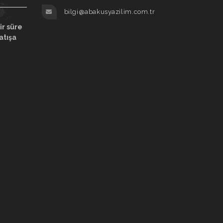
bilgi@abakusyazilim.com.tr
ir süre
atışa