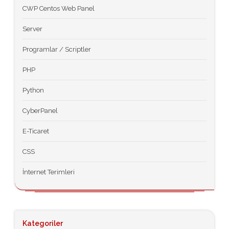
CWP Centos Web Panel
Server
Programlar / Scriptler
PHP
Python
CyberPanel
E-Ticaret
CSS
İnternet Terimleri
Kategoriler