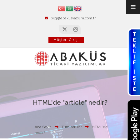
bilgi@abakusyazilim.com.tr
Müşteri Girişi
HTML'de "article" nedir?
Ana Sayfa
Tüm sorular
HTML'de
nedir?