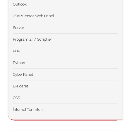
Outlook
CWP Centos Web Panel
Server
Programlar / Scriptler
PHP
Python
CyberPanel
E-Ticaret
CSS
İnternet Terimleri