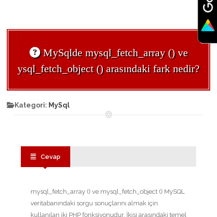
MySqlde mysql_fetch_array () ve
ysql_fetch_object () arasındaki fark nedir?
Kategori:
MySql
Cevap
mysql_fetch_array () ve mysql_fetch_object () MySQL
veritabanındaki sorgu sonuçlarını almak için
kullanılan iki PHP fonksiyonudur. İkisi arasındaki temel