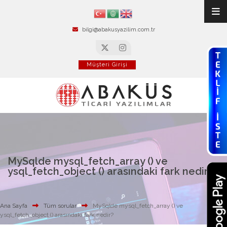
bilgi@abakusyazilim.com.tr
Müşteri Girişi
MySqlde mysql_fetch_array () ve
ysql_fetch_object () arasındaki fark nedir?
Ana Sayfa
Tüm sorular
MySqlde mysql_fetch_array () ve
ysql_fetch_object () arasındaki fark nedir?