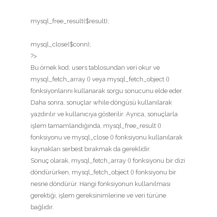
mysql_free_result($result);
mysql_close($conn);
?>
Bu örnek kod, users tablosundan veri okur ve
mysql_fetch_array () veya mysql_fetch_object ()
fonksiyonlarını kullanarak sorgu sonucunu elde eder.
Daha sonra, sonuçlar while döngüsü kullanılarak
yazdırılır ve kullanıcıya gösterilir. Ayrıca, sonuçlarla
işlem tamamlandığında, mysql_free_result ()
fonksiyonu ve mysql_close () fonksiyonu kullanılarak
kaynakları serbest bırakmak da gereklidir.
Sonuç olarak, mysql_fetch_array () fonksiyonu bir dizi
döndürürken, mysql_fetch_object () fonksiyonu bir
nesne döndürür. Hangi fonksiyonun kullanılması
gerektiği, işlem gereksinimlerine ve veri türüne
bağlıdır.