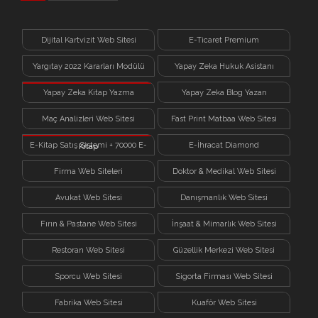
Dijital Kartvizit Web Sitesi
E-Ticaret Premium
Yargıtay 2022 Kararları Modülü
Yapay Zeka Hukuk Asistanı
Yapay Zeka Kitap Yazma
Yapay Zeka Blog Yazarı
Sistemi
Maç Analizleri Web Sitesi
Fast Print Matbaa Web Sitesi
E-Kitap Satış Sistemi + 70000 E-
E-İhracat Diamond
Kitap
Firma Web Siteleri
Doktor & Medikal Web Sitesi
Avukat Web Sitesi
Danışmanlık Web Sitesi
Fırın & Pastane Web Sitesi
İnşaat & Mimarlık Web Sitesi
Restoran Web Sitesi
Güzellik Merkezi Web Sitesi
Sporcu Web Sitesi
Sigorta Firması Web Sitesi
Fabrika Web Sitesi
Kuaför Web Sitesi