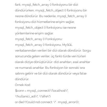
fark, mysql_fetch_array () fonksiyonu bir dizi
döndürürken, mysql_fetch_object () fonksiyonu bir
nesne döndürür. Bu nedenle, mysql_fetch_array ()
fonksiyonu dizi hizmetlerine erişim sağlar,
mysql_fetch_object () fonksiyonu ise nesne
yöntemlerine erişim sağlar.
mysql_fetch_array () Fonksiyonu:
mysql_fetch_array () fonksiyonu, MySQL
veritabanından verileri bir dizi olarak döndürür. Sorgu
sonucunda gelen veriler, üç farklı türde veri türleri
olarak diziye dönüştürülür: dizi anahtarı, asal anahtar
ve numaralı anahtar. Bu fonksiyon bir sonraki sıra
satırını getirir ve bir dizi olarak döndürür veya false
döndürür.
Örnek Kod:
$conn = mysql_connect(\"localhost\",
\"kullanici_adi\", \"sifre\")
or die(\"Could not connect: \" . mysql_error());