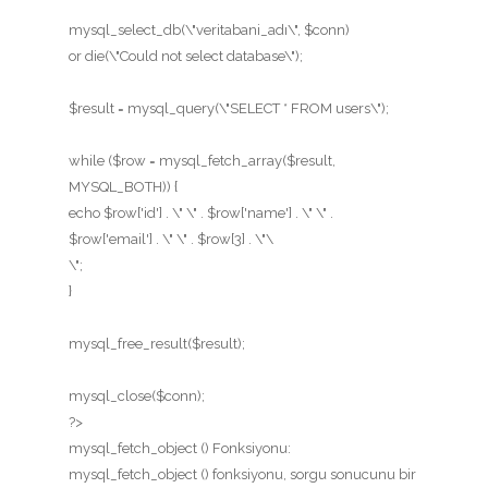
mysql_select_db(\"veritabani_adı\", $conn)
or die(\"Could not select database\");
$result = mysql_query(\"SELECT * FROM users\");
while ($row = mysql_fetch_array($result,
MYSQL_BOTH)) {
echo $row['id'] . \" \" . $row['name'] . \" \" .
$row['email'] . \" \" . $row[3] . \"\
\";
}
mysql_free_result($result);
mysql_close($conn);
?>
mysql_fetch_object () Fonksiyonu:
mysql_fetch_object () fonksiyonu, sorgu sonucunu bir