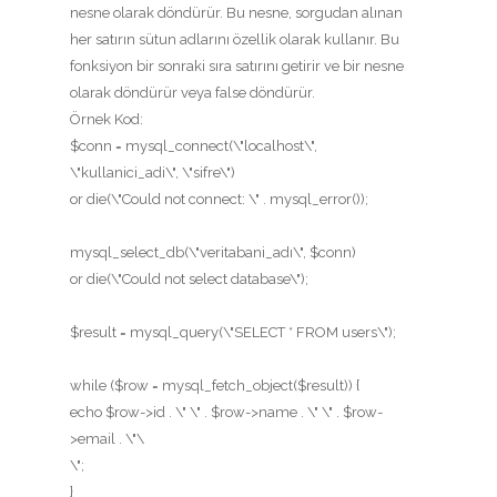
nesne olarak döndürür. Bu nesne, sorgudan alınan
her satırın sütun adlarını özellik olarak kullanır. Bu
fonksiyon bir sonraki sıra satırını getirir ve bir nesne
olarak döndürür veya false döndürür.
Örnek Kod:
$conn = mysql_connect(\"localhost\",
\"kullanici_adi\", \"sifre\")
or die(\"Could not connect: \" . mysql_error());
mysql_select_db(\"veritabani_adı\", $conn)
or die(\"Could not select database\");
$result = mysql_query(\"SELECT * FROM users\");
while ($row = mysql_fetch_object($result)) {
echo $row->id . \" \" . $row->name . \" \" . $row-
>email . \"\
\";
}