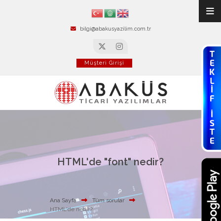
bilgi@abakusyazilim.com.tr
Müşteri Girişi
HTML'de "font" nedir?
Ana Sayfa
Tüm sorular
HTML'de
nedir?