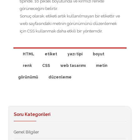
tipinde, 16 piksel boyutunda ve kırmızı renkte
görüneceğini belirtir.
Sonuç olarak,
etiketi artık kullanılmayan bir etikettir ve
web sayfasındaki metnin görünümünü düzenlemek
için CSS kullanmak daha etkili bir yöntemdir.
HTML
etiket
yazı tipi
boyut
renk
CSS
web tasarımı
metin
görünümü
düzenleme
Soru Kategorileri
Genel Bilgiler