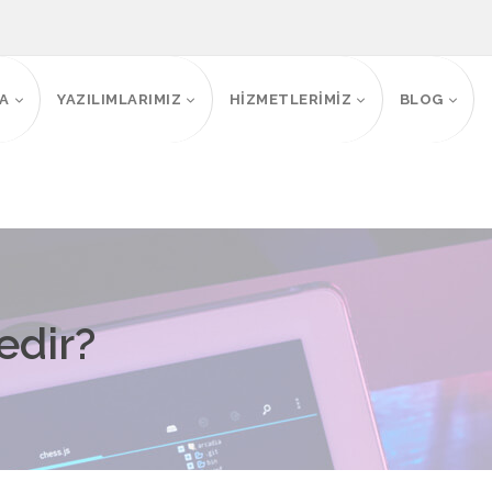
FA
YAZILIMLARIMIZ
HİZMETLERİMİZ
BLOG
Ana Sayfa
Tüm sorular
edir?