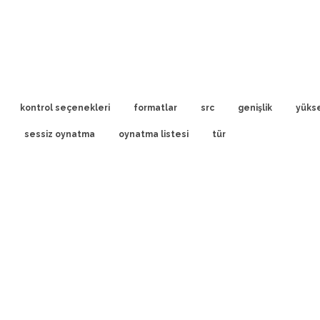
kontrol seçenekleri
formatlar
src
genişlik
yükse
a
sessiz oynatma
oynatma listesi
tür