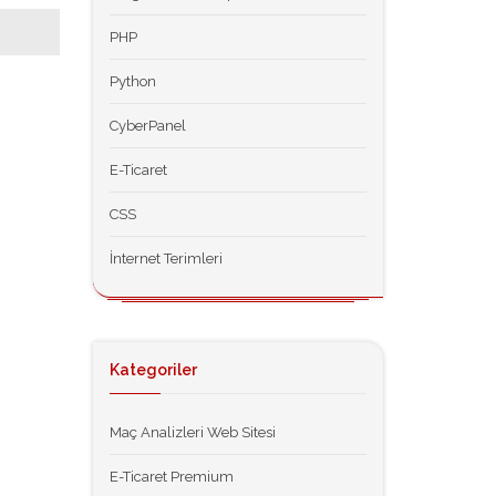
PHP
Python
CyberPanel
E-Ticaret
CSS
İnternet Terimleri
Kategoriler
Maç Analizleri Web Sitesi
E-Ticaret Premium