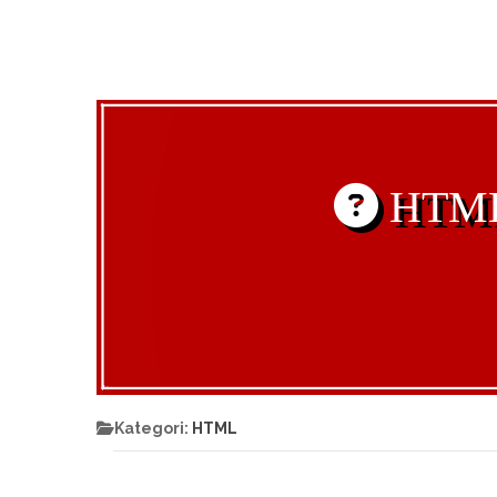
HTML'
Kategori:
HTML