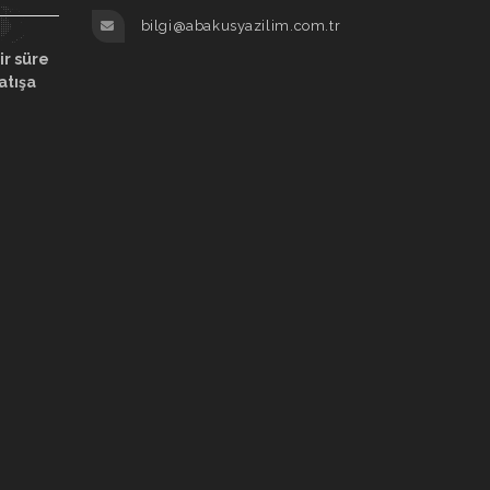
bilgi@abakusyazilim.com.tr
ir süre
atışa