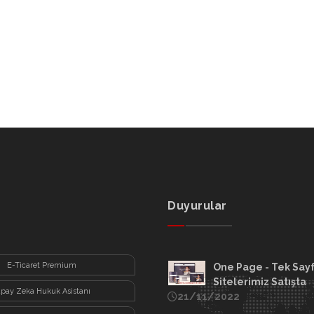
Duyurular
E-Ticaret Premium
One Page - Tek Say
Sitelerimiz Satışta
apay Zeka Hukuk Asistanı
21/11/2022