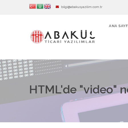
bilgi@abakusyazilim.com.tr
ANA SAY
HTML'de "video" n