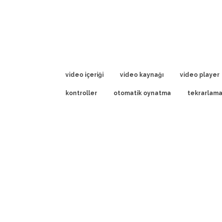
video içeriği
video kaynağı
video player
kontroller
otomatik oynatma
tekrarlam