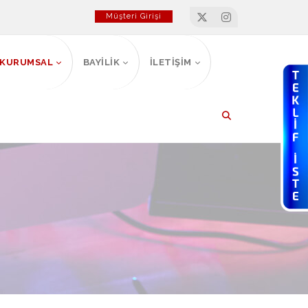
Müşteri Girişi
KURUMSAL
BAYİLİK
İLETİŞİM
HTML'de