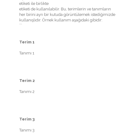
etiketi ile birlikte
etiketi de kullanılabilir. Bu, terimlerin ve tanımların
her birini ayrı bir kutuda görüntülemek istediğimizde
kullanışlıdır. Örnek kullanım aşağıdaki gibidir:
```
Terim 1
Tanımı 1
Terim 2
Tanımı 2
Terim 3
Tanımı 3