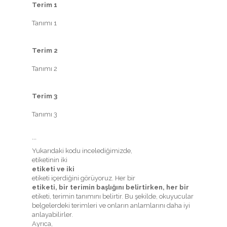
Terim 1
Tanımı 1
Terim 2
Tanımı 2
Terim 3
Tanımı 3
```
Yukarıdaki kodu incelediğimizde,
etiketinin iki
etiketi ve iki
etiketi içerdiğini görüyoruz. Her bir
etiketi, bir terimin başlığını belirtirken, her bir
etiketi, terimin tanımını belirtir. Bu şekilde, okuyucular
belgelerdeki terimleri ve onların anlamlarını daha iyi
anlayabilirler.
Ayrıca,