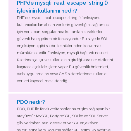
PHPde mysqli_real_escape_string ()
işlevinin kullanımı nedir?
PHP'de mysqli_real_escape_string () fonksiyonu,
kullanıcılardan alınan verilerin güvenliğini sağlamak
için veritabanı sorgularında kullanılan karakterleri
güvenli hale getiren bir fonksiyondur Bu sayede SQL
enjeksiyonu gibi saldırı tekniklerinden korunmak
mümkün olabilir Fonksiyon, mysqli bağlantı nesnesi
üzerinde çalışır ve kullanıcının girdiği karakter dizilerini
kaçıracak şekilde işlem yapar Bu güvenlik önlemleri,
web uygulamaları veya CMS sistemlerinde kullanıcı
verileri kaydedilmek istendiğ
PDO nedir?
PDO, PHP ile farklı veritabanlarına erişim sağlayan bir
arayüzdür MySQL, PostgreSQL, SQLite ve SQL Server
gibi veritabanlarını destekler ve SQL enjeksiyon
saldırılarına karşı koruma sağlar Kullanımı kolaydır ve