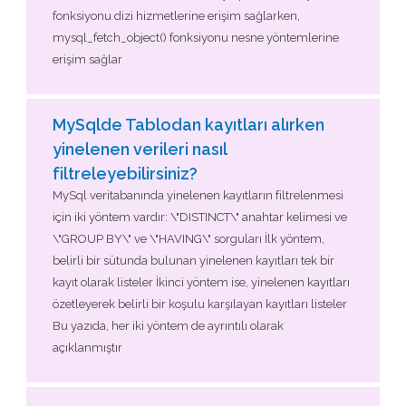
fonksiyonu dizi hizmetlerine erişim sağlarken,
mysql_fetch_object() fonksiyonu nesne yöntemlerine
erişim sağlar
MySqlde Tablodan kayıtları alırken
yinelenen verileri nasıl
filtreleyebilirsiniz?
MySql veritabanında yinelenen kayıtların filtrelenmesi
için iki yöntem vardır: \"DISTINCT\" anahtar kelimesi ve
\"GROUP BY\" ve \"HAVING\" sorguları İlk yöntem,
belirli bir sütunda bulunan yinelenen kayıtları tek bir
kayıt olarak listeler İkinci yöntem ise, yinelenen kayıtları
özetleyerek belirli bir koşulu karşılayan kayıtları listeler
Bu yazıda, her iki yöntem de ayrıntılı olarak
açıklanmıştır