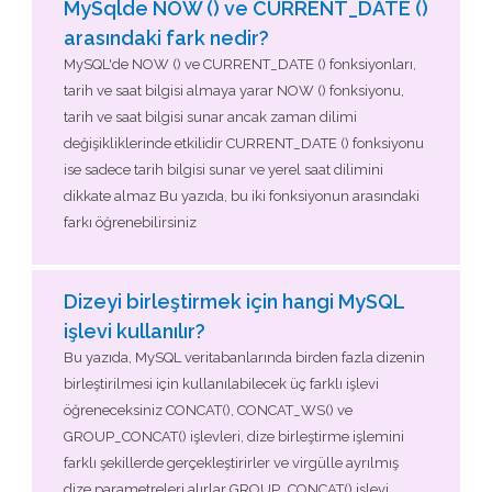
MySqlde NOW () ve CURRENT_DATE ()
arasındaki fark nedir?
MySQL'de NOW () ve CURRENT_DATE () fonksiyonları,
tarih ve saat bilgisi almaya yarar NOW () fonksiyonu,
tarih ve saat bilgisi sunar ancak zaman dilimi
değişikliklerinde etkilidir CURRENT_DATE () fonksiyonu
ise sadece tarih bilgisi sunar ve yerel saat dilimini
dikkate almaz Bu yazıda, bu iki fonksiyonun arasındaki
farkı öğrenebilirsiniz
Dizeyi birleştirmek için hangi MySQL
işlevi kullanılır?
Bu yazıda, MySQL veritabanlarında birden fazla dizenin
birleştirilmesi için kullanılabilecek üç farklı işlevi
öğreneceksiniz CONCAT(), CONCAT_WS() ve
GROUP_CONCAT() işlevleri, dize birleştirme işlemini
farklı şekillerde gerçekleştirirler ve virgülle ayrılmış
dize parametreleri alırlar GROUP_CONCAT() işlevi,