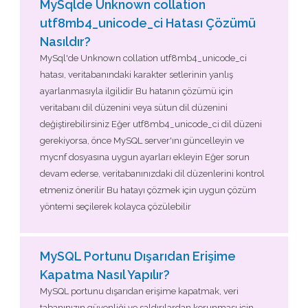
MySqlde Unknown collation
utf8mb4_unicode_ci Hatası Çözümü
Nasıldır?
MySql'de Unknown collation utf8mb4_unicode_ci
hatası, veritabanındaki karakter setlerinin yanlış
ayarlanmasıyla ilgilidir Bu hatanın çözümü için
veritabanı dil düzenini veya sütun dil düzenini
değiştirebilirsiniz Eğer utf8mb4_unicode_ci dil düzeni
gerekiyorsa, önce MySQL server'ını güncelleyin ve
mycnf dosyasına uygun ayarları ekleyin Eğer sorun
devam ederse, veritabanınızdaki dil düzenlerini kontrol
etmeniz önerilir Bu hatayı çözmek için uygun çözüm
yöntemi seçilerek kolayca çözülebilir
MySQL Portunu Dışarıdan Erişime
Kapatma Nasıl Yapılır?
MySQL portunu dışarıdan erişime kapatmak, veri
tabanınızın güvenliği ve saldırılardan korunması için