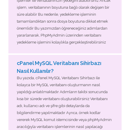
işlemler ile veritabanınızın yedeğini alabilirsiniz Ancak
işlem, veritabanının boyutuna bağlı olarak değişen bir
süre alabilir Bu nedenle, yedekleme işleminin
tamamlandıktan sonra dosya boyutuna dikkat etmek
önemlidir Bu yazımızdan öğreneceğiniz adımlardan
yararlanarak, PhpMyAdmin üzerinden veritabanı
yedekleme işlemini kolaylıkla gerçekleştirebilirsiniz
cPanel MySQL Veritabanı Sihirbazı
Nasıl Kullanılır?
Bu yazıda, cPanel MySQL Veritabanı Sihirbazı ile
kolayca bir MySQL veritabanı oluşturmanın nasıl
yapıldığı anlatılmaktadır Adımların takibi sonucunda
kısa bir sürede veritabanı oluşturabilirsiniz Veritabanı
adı, kullanıcı adı ve şifre gibi detaylarda da
bilgilendirme yapılmaktadır Ayrıca, örnek kodlar
vererek MySQL komut istemcisinde veya phpMyAdmin
aracılığıyla veritabanı işlemlerinin nasıl yapılacağı