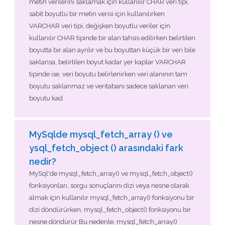
metin verilerini saklamak için kullanılır CHAR veri tipi,
sabit boyutlu bir metin verisi için kullanılırken
VARCHAR veri tipi, değişken boyutlu veriler için
kullanılır CHAR tipinde bir alan tahsis edilirken belirtilen
boyutta bir alan ayrılır ve bu boyuttan küçük bir veri bile
saklansa, belirtilen boyut kadar yer kaplar VARCHAR
tipinde ise, veri boyutu belirlenirken veri alanının tam
boyutu saklanmaz ve veritabanı sadece saklanan veri
boyutu kad
MySqlde mysql_fetch_array () ve
ysql_fetch_object () arasındaki fark
nedir?
MySql'de mysql_fetch_array() ve mysql_fetch_object()
fonksiyonları, sorgu sonuçlarını dizi veya nesne olarak
almak için kullanılır mysql_fetch_array() fonksiyonu bir
dizi döndürürken, mysql_fetch_object() fonksiyonu bir
nesne döndürür Bu nedenle, mysql_fetch_array()