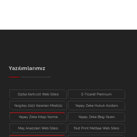
Yazılımlarımız
Dijital Kartvizit Web Sitesi
E-Ticaret Premium
Yargıtay 2022 Kararları Modülü
Yapay Zeka Hukuk Asistanı
Yapay Zeka Kitap Yazma
Yapay Zeka Blog Yazarı
Sistemi
Maç Analizleri Web Sitesi
Fast Print Matbaa Web Sitesi