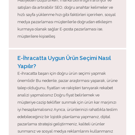
Maliyetleri düşürürken, marka bilinirliğini artırıyor ve
satışları da artırabilir SEO, doğru anahtar kelimeler ve
hızlı sayfa yüklenme hızı gibi faktörleri içerirken, sosyal
medya pazarlaması müşterilerle doğrudan etkileşim
kurmaya olanak sağlar E-posta pazarlaması ise,
müşterilere kişiselleş
E-İhracatta Uygun Ürün Seçimi Nasıl
Yapılır?
E-ihracatta başarı için doğru ürün seçimi yapmak
önemlidir Bu nedenle, pazar araştırması yaparak, ürüne
talep olduğunu, fiyatları ve rakipleri tanıyarak rekabet
analizi yapmalısınız Doğru fiyat belirlemek ve
müşteriye cazip teklifler sunmak için ürün kar marjınızı
iyi hesaplamalısınız Ayrıca, ürünlerinizi rahatlıkla teslim
edebileceğiniz bir lojistik planlama yapmanız, dijital
pazarlama stratejisi geliştirmeniz, kaliteli ürünler
sunmanız ve sosyal medya reklamlarını kullanmanız