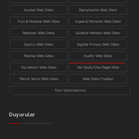
Avukat Web Sitesi
Danışmanlık Web Sitesi
Fırın & Pastane Web Sitesi
İnşaat & Mimarlık Web Sitesi
Restoran Web Sitesi
Güzellik Merkezi Web Sitesi
Sporcu Web Sitesi
Sigorta Firması Web Sitesi
Fabrika Web Sitesi
Kuaför Web Sitesi
Diş Hekimi Web Sitesi
Tek Sayfa (One Page) Web
Sitesi
Teknik Servis Web Sitesi
Web Sitesi Fiyatları
Tüm Yazılımlarımız
Duyurular