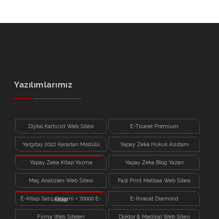
Yazılımlarımız
Dijital Kartvizit Web Sitesi
E-Ticaret Premium
Yargıtay 2022 Kararları Modülü
Yapay Zeka Hukuk Asistanı
Yapay Zeka Kitap Yazma
Yapay Zeka Blog Yazarı
Sistemi
Maç Analizleri Web Sitesi
Fast Print Matbaa Web Sitesi
E-Kitap Satış Sistemi + 70000 E-
E-İhracat Diamond
Kitap
Firma Web Siteleri
Doktor & Medikal Web Sitesi