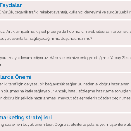
 Faydalar
ünürlük, organik trafik, rekabet avantajı, kullanıcı deneyimi ve sürdürülebili
uz. Artık bir işletme, kişisel proje ya da hobiniz için web sitesi sahibi olmak,
ibi büyük avantajlar sağlayacağını hiç düşündünüz mü?
aratmaya devam ediyoruz. Web sitelerimize entegre ettiğimiz Yapay Zeka Bl
r.
alarda Önemi
er iki taraf için de yasal bir bağlayıcılık sağlar Bu nedenle, doğru hazırlan
amının oluşmasına katkı sağlayabilir Ancak, hatalı sözleşme hazırlama sonuçlar
n doğru bir şekilde hazırlanması, mevcut sözleşmelerin gözden geçirilmesi 
 marketing stratejileri
g stratejileri büyük önem taşır. Doğru stratejilerle potansiyel müşterilere ulaşa