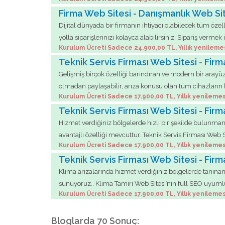
Firma Web Sitesi - Danışmanlık Web Si
Dijital dünyada bir firmanın ihtiyacı olabilecek tüm özel
yolla siparişlerinizi kolayca alabilirsiniz. Sipariş ve
Kurulum Ücreti Sadece 24.900,00 TL, Yıllık yenileme
Teknik Servis Firması Web Sitesi - Fir
Gelişmiş birçok özelliği barındıran ve modern bir arayüze
olmadan paylaşabilir, arıza konusu olan tüm cihazların bak
Kurulum Ücreti Sadece 17.900,00 TL, Yıllık yenilemes
Teknik Servis Firması Web Sitesi - Fir
Hizmet verdiğiniz bölgelerde hızlı bir şekilde bulunmanı
avantajlı özelliği mevcuttur. Teknik Servis Firması Web Sit
Kurulum Ücreti Sadece 17.900,00 TL, Yıllık yenilemes
Teknik Servis Firması Web Sitesi - Fir
Klima arızalarında hizmet verdiğiniz bölgelerde tanınan t
sunuyoruz.. Klima Tamiri Web Sitesi’nin full SEO uyumlu
Kurulum Ücreti Sadece 17.900,00 TL, Yıllık yenilemes
Bloglarda 70 Sonuç: