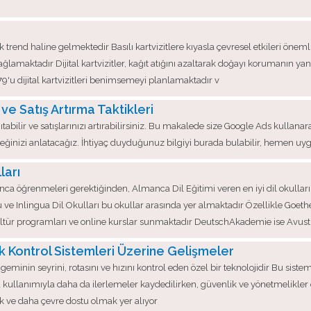
erek trend haline gelmektedir Basılı kartvizitlere kıyasla çevresel etkileri öneml
sağlamaktadır Dijital kartvizitler, kağıt atığını azaltarak doğayı korumanın ya
79'u dijital kartvizitleri benimsemeyi planlamaktadır v
 ve Satış Artırma Taktikleri
ıtabilir ve satışlarınızı artırabilirsiniz. Bu makalede size Google Ads kullanarak
ileceğinizi anlatacağız. İhtiyaç duyduğunuz bilgiyi burada bulabilir, hemen uy
ları
ca öğrenmeleri gerektiğinden, Almanca Dil Eğitimi veren en iyi dil okullar
e Inlingua Dil Okulları bu okullar arasında yer almaktadır Özellikle Goet
 kültür programları ve online kurslar sunmaktadır DeutschAkademie ise Avust
 Kontrol Sistemleri Üzerine Gelişmeler
minin seyrini, rotasını ve hızını kontrol eden özel bir teknolojidir Bu siste
 kullanımıyla daha da ilerlemeler kaydedilirken, güvenlik ve yönetmelikle
 ve daha çevre dostu olmak yer alıyor