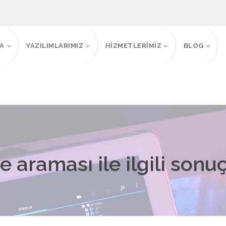
FA
YAZILIMLARIMIZ
HİZMETLERİMİZ
BLOG
 araması ile ilgili sonuç