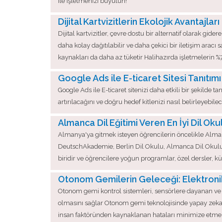
ile işletmenizi büyütün!"
Dijital Kartvizitlerin Ekolojik Avantajları
Dijital kartvizitler, çevre dostu bir alternatif olarak gid
daha kolay dağıtılabilir ve daha çekici bir iletişim aracı 
kaynakları da daha az tüketir Halihazırda işletmelerin %
Google Ads ile E-ticaret Sitesi Tanıtımı
Google Ads ile E-ticaret sitenizi daha etkili bir şekilde tan
artırılacağını ve doğru hedef kitlenizi nasıl belirleyeb
Almanca Dil Eğitimi Veren En İyi Dil Okul
Almanya'ya gitmek isteyen öğrencilerin öncelikle Alman
DeutschAkademie, Berlin Dil Okulu, Almanca Dil Okulu v
biridir ve öğrencilere yoğun programlar, özel dersler,
Otonom Gemilerin Geleceği: Elektronik
Otonom gemi kontrol sistemleri, sensörlere dayanan ve ge
olmasını sağlar Otonom gemi teknolojisinde yapay zeka
insan faktöründen kaynaklanan hataları minimize etmek