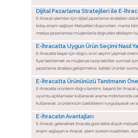
Dijital Pazarlama Stratejileri ile E-İhra
E-ihracat işlemleri için dijital pazarlama stratejileri
kolay erişim sağlıyor Maliyetleri düşürürken, marka bilinir
medya pazarlaması müşterilerle doğrudan etkileşim kurm
E-İhracatta Uygun Ürün Seçimi Nasıl Ya
E-ihracatta başarı için doğru ürün seçimi yapmak önemli
fiyat belirlemek ve müşteriye cazip teklifler sunmak için 
pazarlama stratejisi geliştirmeniz, kaliteli ürünler sun
E-İhracatta Ürününüzü Tanıtmanın Ön
E-ihracatta ürünlerin doğru tanıtımı, başarılı bir ihracat 
uyumlu açıklamalar kullanarak arama motorlarında üst sır
kullanarak, ürünlerinizin özelliklerini vurgulayarak ve s
E-İhracatın Avantajları
E-ihracat, geleneksel ihracata göre daha düşük maliyetli 
erişim sağlayan e-ihracat, işlem süresini kısaltırken, dün