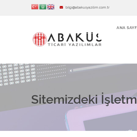
bilgi@abakusyazilim.com.tr
ANA SAY
Sitemizdeki İşletme