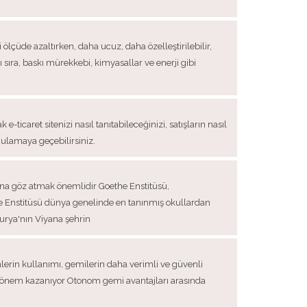
i ölçüde azaltırken, daha ucuz, daha özelleştirilebilir,
nı sıra, baskı mürekkebi, kimyasallar ve enerji gibi
 e-ticaret sitenizi nasıl tanıtabileceğinizi, satışların nasıl
gulamaya geçebilirsiniz.
ına göz atmak önemlidir Goethe Enstitüsü,
he Enstitüsü dünya genelinde en tanınmış okullardan
urya'nın Viyana şehrin
mlerin kullanımı, gemilerin daha verimli ve güvenli
r önem kazanıyor Otonom gemi avantajları arasında