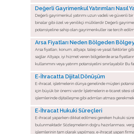
Değerli Gayrimenkul Yatırımları Nasıl Ya
Değerli gayrimenkul yatırımı uzun vadeli ve güvenli bir 
binalar gibi özel ve yenilikçi mülklerdir Değerli gayrimen
potansiyeline sahip olan gayrimenkuller ise tercih edi
Arsa Fiyatları Neden Bölgeden Bölgey
Arsa fiyatları, konum, altyapı, talep ve yasal faktörler 
sağlar Altyapı, iyi hizmet veren bölgelerde arsa fiyatların
kullanımını veya yatırım potansiyelini sınırlayabilir Bu f
E-İhracatta Dijital Dönüşüm
E-ihracat, işletmelerin dünya genelinde müşteri potansiye
için büyük bir önemi vardır İşletmelerin e-ticaret sitesi
işlemlerinde dijitalleşme gibi adımları atması gerekmekte
E-İhracat Hukuki Süreçleri
E-ihracat yaparken dikkat edilmesi gereken hukuki süre
bulunmaktadır Sözleşmelerin doğru hazırlanması, verg
işlemlerinin tam olarak yapılması, e-ihracat yapan firm