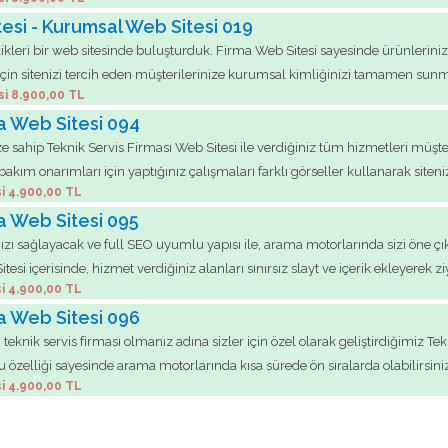
tesi - Kurumsal Web Sitesi 019
likleri bir web sitesinde buluşturduk. Firma Web Sitesi sayesinde ürünleriniz
rmek için sitenizi tercih eden müşterilerinize kurumsal kimliğinizi tamamen 
si 8.900,00 TL
ma Web Sitesi 094
 sahip Teknik Servis Firması Web Sitesi ile verdiğiniz tüm hizmetleri müşterile
ım onarımları için yaptığınız çalışmaları farklı görseller kullanarak sitenizd
i 4.900,00 TL
ma Web Sitesi 095
zı sağlayacak ve full SEO uyumlu yapısı ile, arama motorlarında sizi öne çık
esi içerisinde, hizmet verdiğiniz alanları sınırsız slayt ve içerik ekleyerek ziya
i 4.900,00 TL
ma Web Sitesi 096
eknik servis firması olmanız adına sizler için özel olarak geliştirdiğimiz Te
 özelliği sayesinde arama motorlarında kısa sürede ön sıralarda olabilirsini
i 4.900,00 TL