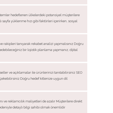
öntemler hedeflenen ülkelerdeki potansiyel müşterilere
lı sayfa yüklenme hızı gibi faktörleri içerirken, sosyal
e rakipleri tanıyarak rekabet analizi yapmalısınız Doğru
 edebileceğiniz bir lojistik planlama yapmanız, dijital
seller ve açıklamalar ile ürünlerinizi tanıtabilirsiniz SEO
çekebilirsiniz Doğru hedef kitlenize uygun dil
ı ve reklamcılık maliyetleri de azalır Müşterilere direkt
nedeniyle detaylı bilgi sahibi olmak önemlidir