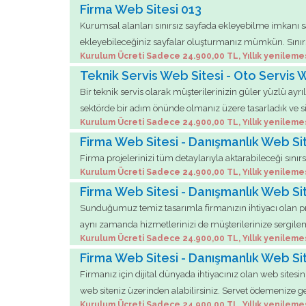
Firma Web Sitesi 013
Kurumsal alanları sınırsız sayfada ekleyebilme imkanı sa
ekleyebileceğiniz sayfalar oluşturmanız mümkün. Sınırsız
Kurulum Ücreti Sadece 24.900,00 TL, Yıllık yenileme
Teknik Servis Web Sitesi - Oto Servis 
Bir teknik servis olarak müşterilerinizin güler yüzlü ay
sektörde bir adım önünde olmanız üzere tasarladık ve s
Kurulum Ücreti Sadece 24.900,00 TL, Yıllık yenileme
Firma Web Sitesi - Danışmanlık Web Si
Firma projelerinizi tüm detaylarıyla aktarabileceği sınırs
Kurulum Ücreti Sadece 24.900,00 TL, Yıllık yenileme
Firma Web Sitesi - Danışmanlık Web Sit
Sunduğumuz temiz tasarımla firmanızın ihtiyacı olan pres
aynı zamanda hizmetlerinizi de müşterilerinize sergileme
Kurulum Ücreti Sadece 24.900,00 TL, Yıllık yenileme
Firma Web Sitesi - Danışmanlık Web Si
Firmanız için dijital dünyada ihtiyacınız olan web sitesin
web siteniz üzerinden alabilirsiniz. Servet ödemenize
Kurulum Ücreti Sadece 24.900,00 TL, Yıllık yenileme