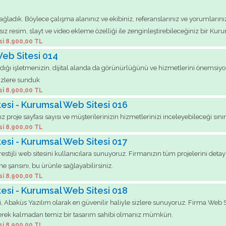
ğladık. Böylece çalışma alanınız ve ekibiniz, referanslarınız ve yorumlarınız
 resim, slayt ve video ekleme özelliği ile zenginleştirebileceğiniz bir Kurum
si 8.900,00 TL
Web Sitesi 014
rıldığı işletmenizin, dijital alanda da görünürlüğünü ve hizmetlerini önemsiy
izlere sunduk
si 8.900,00 TL
tesi - Kurumsal Web Sitesi 016
ız proje sayfası sayısı ve müşterilerinizin hizmetlerinizi inceleyebileceği sını
si 8.900,00 TL
esi - Kurumsal Web Sitesi 017
tijli web sitesini kullanıcılara sunuyoruz. Firmanızın tüm projelerini detayl
 şansını, bu ürünle sağlayabilirsiniz.
si 8.900,00 TL
tesi - Kurumsal Web Sitesi 018
i, Abaküs Yazılım olarak en güvenilir haliyle sizlere sunuyoruz. Firma Web Site
 gerek kalmadan temiz bir tasarım sahibi olmanız mümkün.
si 8.900,00 TL