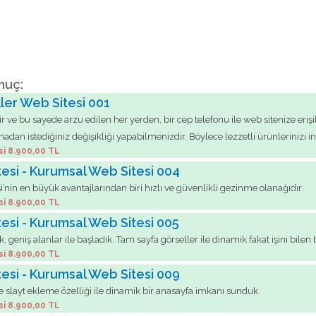
nuç:
ller Web Sitesi 001
e bu sayede arzu edilen her yerden, bir cep telefonu ile web sitenize erişile
adan istediğiniz değişikliği yapabilmenizdir. Böylece lezzetli ürünlerinizi in
si 8.900,00 TL
tesi - Kurumsal Web Sitesi 004
i’nin en büyük avantajlarından biri hızlı ve güvenlikli gezinme olanağıdır.
si 8.900,00 TL
tesi - Kurumsal Web Sitesi 005
geniş alanlar ile başladık. Tam sayfa görseller ile dinamik fakat işini bile
si 8.900,00 TL
tesi - Kurumsal Web Sitesi 009
ve slayt ekleme özelliği ile dinamik bir anasayfa imkanı sunduk.
si 8.900,00 TL