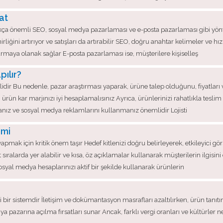
cat
 oldukça önemli SEO, sosyal medya pazarlaması ve e-posta pazarlaması gibi y
liğini artırıyor ve satışları da artırabilir SEO, doğru anahtar kelimeler ve hız
aya olanak sağlar E-posta pazarlaması ise, müşterilere kişiselleş
pılır?
dir Bu nedenle, pazar araştırması yaparak, ürüne talep olduğunu, fiyatları v
ürün kar marjınızı iyi hesaplamalısınız Ayrıca, ürünlerinizi rahatlıkla teslim
manız ve sosyal medya reklamlarını kullanmanız önemlidir Lojisti
emi
yapmak için kritik önem taşır Hedef kitlenizi doğru belirleyerek, etkileyici gör
alarda yer alabilir ve kısa, öz açıklamalar kullanarak müşterilerin ilgisini 
osyal medya hesaplarınızı aktif bir şekilde kullanarak ürünlerin
bir sistemdir İletişim ve dokümantasyon masrafları azaltılırken, ürün tanıtım
ya pazarına açılma fırsatları sunar Ancak, farklı vergi oranları ve kültürler 