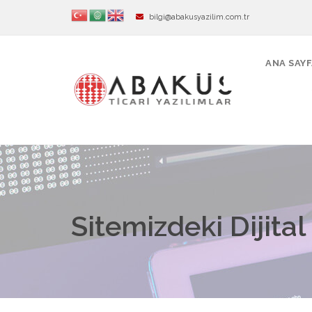
bilgi@abakusyazilim.com.tr
ANA SAY
Sitemizdeki Dijital