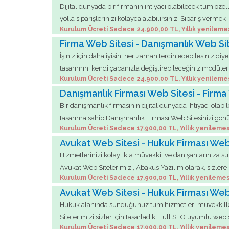
Dijital dünyada bir firmanın ihtiyacı olabilecek tüm özel
yolla siparişlerinizi kolayca alabilirsiniz. Sipariş ve
Kurulum Ücreti Sadece 24.900,00 TL, Yıllık yenileme
Firma Web Sitesi - Danışmanlık Web Site
İşiniz için daha iyisini her zaman tercih edebilesiniz di
tasarımını kendi çabanızla değiştirebileceğiniz modüler
Kurulum Ücreti Sadece 24.900,00 TL, Yıllık yenileme
Danışmanlık Firması Web Sitesi - Firma
Bir danışmanlık firmasının dijital dünyada ihtiyacı olab
tasarıma sahip Danışmanlık Firması Web Sitesinizi gönül 
Kurulum Ücreti Sadece 17.900,00 TL, Yıllık yenilemes
Avukat Web Sitesi - Hukuk Firması Web
Hizmetlerinizi kolaylıkla müvekkil ve danışanlarınıza sun
Avukat Web Sitelerimizi, Abaküs Yazılım olarak, sizlere s
Kurulum Ücreti Sadece 17.900,00 TL, Yıllık yenilemes
Avukat Web Sitesi - Hukuk Firması Web
Hukuk alanında sunduğunuz tüm hizmetleri müvekkilleri
Sitelerimizi sizler için tasarladık. Full SEO uyumlu web
Kurulum Ücreti Sadece 17.900,00 TL, Yıllık yenilemes