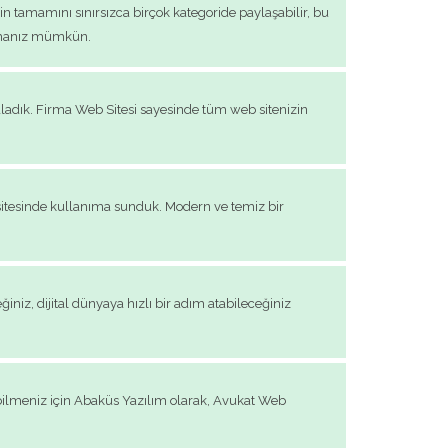
in tamamını sınırsızca birçok kategoride paylaşabilir, bu
sunmanız mümkün.
araladık. Firma Web Sitesi sayesinde tüm web sitenizin
b sitesinde kullanıma sunduk. Modern ve temiz bir
iniz, dijital dünyaya hızlı bir adım atabileceğiniz
ilmeniz için Abaküs Yazılım olarak, Avukat Web