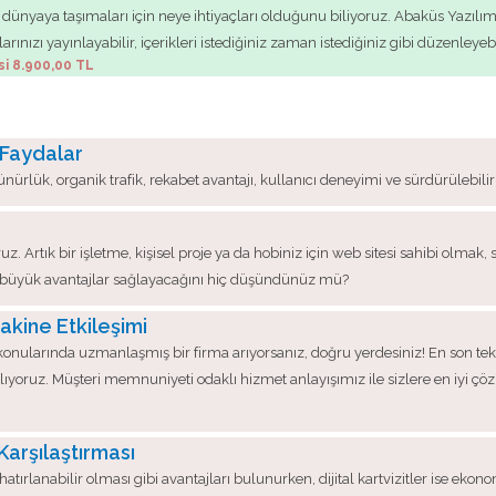
dünyaya taşımaları için neye ihtiyaçları olduğunu biliyoruz. Abaküs Yazılım
ınızı yayınlayabilir, içerikleri istediğiniz zaman istediğiniz gibi düzenleyebil
si 8.900,00 TL
 Faydalar
ünürlük, organik trafik, rekabet avantajı, kullanıcı deneyimi ve sürdürülebili
uz. Artık bir işletme, kişisel proje ya da hobiniz için web sitesi sahibi olmak,
ibi büyük avantajlar sağlayacağını hiç düşündünüz mü?
akine Etkileşimi
onularında uzmanlaşmış bir firma arıyorsanız, doğru yerdesiniz! En son tekno
ağlıyoruz. Müşteri memnuniyeti odaklı hizmet anlayışımız ile sizlere en iyi 
 Karşılaştırması
tırlanabilir olması gibi avantajları bulunurken, dijital kartvizitler ise ekon