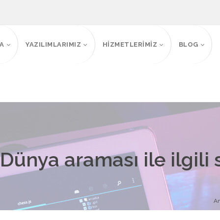
FA
YAZILIMLARIMIZ
HİZMETLERİMİZ
BLOG
 Dünya araması ile ilgili
An