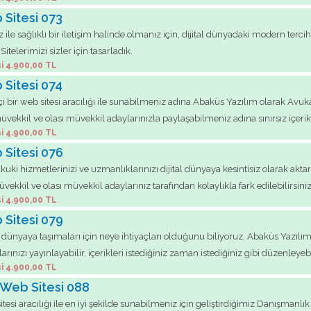
 Sitesi 073
 ile sağlıklı bir iletişim halinde olmanız için, dijital dünyadaki modern ter
itelerimizi sizler için tasarladık.
i 4.900,00 TL
 Sitesi 074
çi bir web sitesi aracılığı ile sunabilmeniz adına Abaküs Yazılım olarak Av
müvekkil ve olası müvekkil adaylarınızla paylaşabilmeniz adına sınırsız içer
i 4.900,00 TL
 Sitesi 076
ki hizmetlerinizi ve uzmanlıklarınızı dijital dünyaya kesintisiz olarak aktar
kil ve olası müvekkil adaylarınız tarafından kolaylıkla fark edilebilirsiniz
i 4.900,00 TL
 Sitesi 079
dünyaya taşımaları için neye ihtiyaçları olduğunu biliyoruz. Abaküs Yazılım
ınızı yayınlayabilir, içerikleri istediğiniz zaman istediğiniz gibi düzenleyebil
i 4.900,00 TL
 Web Sitesi 088
itesi aracılığı ile en iyi şekilde sunabilmeniz için geliştirdiğimiz Danışman