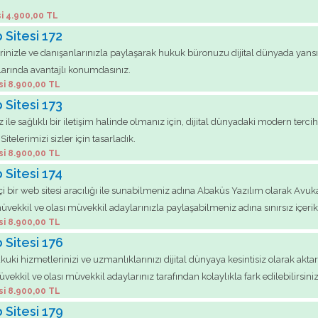
i 4.900,00 TL
 Sitesi 172
inizle ve danışanlarınızla paylaşarak hukuk büronuzu dijital dünyada yansı
larında avantajlı konumdasınız.
si 8.900,00 TL
 Sitesi 173
 ile sağlıklı bir iletişim halinde olmanız için, dijital dünyadaki modern ter
itelerimizi sizler için tasarladık.
si 8.900,00 TL
 Sitesi 174
çi bir web sitesi aracılığı ile sunabilmeniz adına Abaküs Yazılım olarak Av
müvekkil ve olası müvekkil adaylarınızla paylaşabilmeniz adına sınırsız içer
si 8.900,00 TL
 Sitesi 176
ki hizmetlerinizi ve uzmanlıklarınızı dijital dünyaya kesintisiz olarak aktar
kil ve olası müvekkil adaylarınız tarafından kolaylıkla fark edilebilirsiniz
si 8.900,00 TL
 Sitesi 179