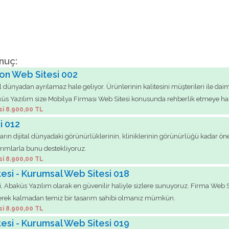
nuç:
on Web Sitesi 002
l dünyadan ayrılamaz hale geliyor. Ürünlerinin kalitesini müşterileri ile da
küs Yazılım size Mobilya Firması Web Sitesi konusunda rehberlik etmeye haz
si 8.900,00 TL
i 012
arın dijital dünyadaki görünürlüklerinin, kliniklerinin görünürlüğü kadar ön
arımlarla bunu destekliyoruz.
si 8.900,00 TL
tesi - Kurumsal Web Sitesi 018
i, Abaküs Yazılım olarak en güvenilir haliyle sizlere sunuyoruz. Firma Web Site
 gerek kalmadan temiz bir tasarım sahibi olmanız mümkün.
si 8.900,00 TL
tesi - Kurumsal Web Sitesi 019