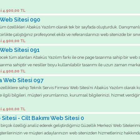
i 4.900,00 TL
 Web Sitesi 090
n tüm özellikleri Abaküs Yazılım olarak tek bir sayfada oluşturduk. Danışman
ikte çalıştığınız profesyonel ekibi ve referanslarınızı web sitenizde bir sını
i 4.900,00 TL
 Web Sitesi 091
bilecek tüm alanları Abaküs Yazılım farkı ile one page tasarıma sahip bir we
arıma sahiptir ve nesiller boyu kullanılabilir tasarımı ile uzun zaman markanı
i 4.900,00 TL
ma Web Sitesi 097
özelliklere sahip Teknik Servis Firması Web Sitesi’ni Abaküs Yazılım olarak k
ilgili bilgileri, müşteri yorumlarınızı, kurumsal bilgilerinizi, hizmet verdiği
i 4.900,00 TL
itesi - Cilt Bakımı Web Sitesi 0
k birçok özelliği analiz ederek geliştirdiğimiz Güzellik Merkezi Web Siteler
üşterilerinizin ve müşteri adaylarınızın web sitenizden hizmetleriniz hakkında