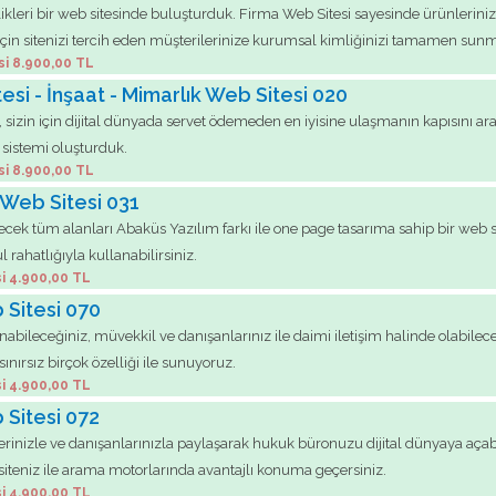
likleri bir web sitesinde buluşturduk. Firma Web Sitesi sayesinde ürünleriniz
rmek için sitenizi tercih eden müşterilerinize kurumsal kimliğinizi tamamen 
si 8.900,00 TL
si - İnşaat - Mimarlık Web Sitesi 020
ye, sizin için dijital dünyada servet ödemeden en iyisine ulaşmanın kapısını 
 sistemi oluşturduk.
si 8.900,00 TL
 Web Sitesi 031
ilecek tüm alanları Abaküs Yazılım farkı ile one page tasarıma sahip bir we
rahatlığıyla kullanabilirsiniz.
i 4.900,00 TL
 Sitesi 070
abileceğiniz, müvekkil ve danışanlarınız ile daimi iletişim halinde olabileceğ
ınırsız birçok özelliği ile sunuyoruz.
i 4.900,00 TL
 Sitesi 072
nizle ve danışanlarınızla paylaşarak hukuk büronuzu dijital dünyaya açab
 siteniz ile arama motorlarında avantajlı konuma geçersiniz.
i 4.900,00 TL