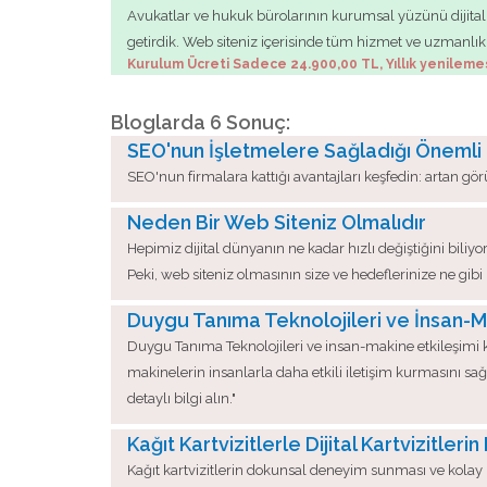
Avukatlar ve hukuk bürolarının kurumsal yüzünü dijital 
getirdik. Web siteniz içerisinde tüm hizmet ve uzmanlıklar
Kurulum Ücreti Sadece 24.900,00 TL, Yıllık yenileme
Bloglarda 6 Sonuç:
SEO'nun İşletmelere Sağladığı Önemli
SEO'nun firmalara kattığı avantajları keşfedin: artan gör
Neden Bir Web Siteniz Olmalıdır
Hepimiz dijital dünyanın ne kadar hızlı değiştiğini biliyor
Peki, web siteniz olmasının size ve hedeflerinize ne g
Duygu Tanıma Teknolojileri ve İnsan-M
Duygu Tanıma Teknolojileri ve insan-makine etkileşimi k
makinelerin insanlarla daha etkili iletişim kurmasını s
detaylı bilgi alın."
Kağıt Kartvizitlerle Dijital Kartvizitlerin
Kağıt kartvizitlerin dokunsal deneyim sunması ve kolay ha