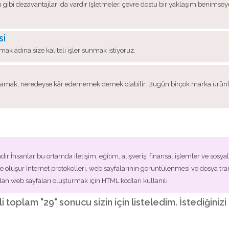
 gibi dezavantajları da vardır Işletmeler, çevre dostu bir yaklaşım benimseyerek
si
mak adına size kaliteli işler sunmak istiyoruz.
rmamak, neredeyse kâr edememek demek olabilir. Bugün birçok marka ürünleri
 İnsanlar bu ortamda iletişim, eğitim, alışveriş, finansal işlemler ve sosyal a
mle oluşur İnternet protokolleri, web sayfalarının görüntülenmesi ve dosya tran
fından web sayfaları oluşturmak için HTML kodları kullanılı
ili toplam "29" sonucu sizin için listeledim. İstediğin