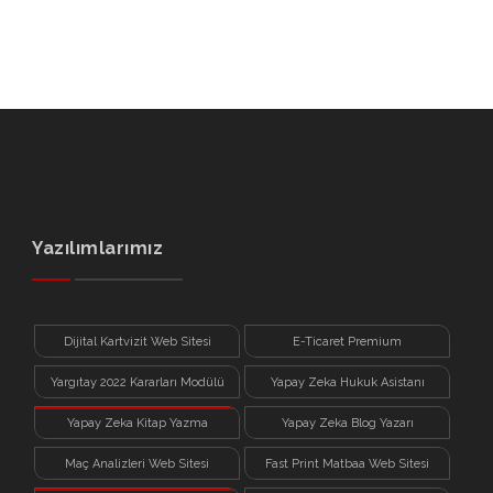
Yazılımlarımız
Dijital Kartvizit Web Sitesi
E-Ticaret Premium
Yargıtay 2022 Kararları Modülü
Yapay Zeka Hukuk Asistanı
Yapay Zeka Kitap Yazma
Yapay Zeka Blog Yazarı
Sistemi
Maç Analizleri Web Sitesi
Fast Print Matbaa Web Sitesi